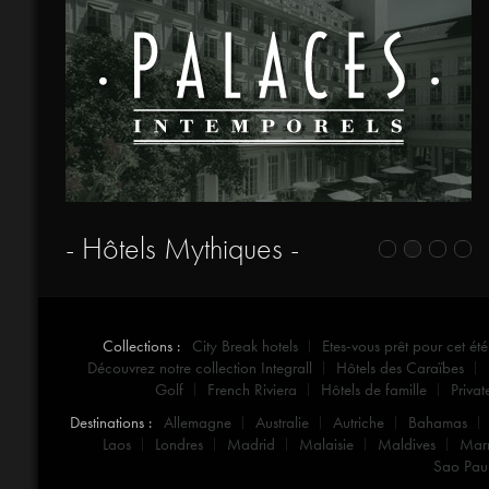
- Hôtels Mythiques -
Collections :
City Break hotels
Etes-vous prêt pour cet été
Découvrez notre collection Integrall
Hôtels des Caraïbes
Golf
French Riviera
Hôtels de famille
Privat
Destinations :
Allemagne
Australie
Autriche
Bahamas
Laos
Londres
Madrid
Malaisie
Maldives
Mar
Sao Pau