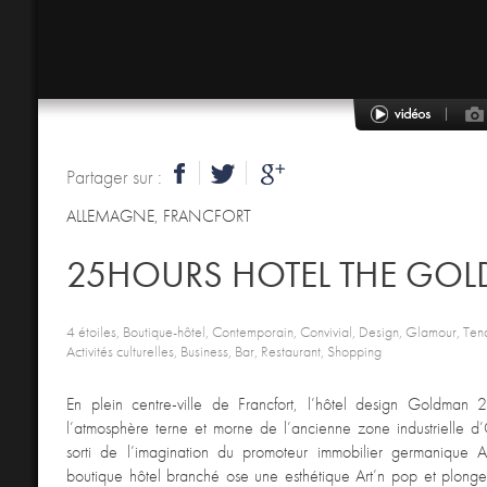
Partager sur :
ALLEMAGNE
,
FRANCFORT
25HOURS HOTEL THE GO
4 étoiles, Boutique-hôtel, Contemporain, Convivial, Design, Glamour, Ten
Activités culturelles, Business, Bar, Restaurant, Shopping
En plein centre-ville de Francfort, l’hôtel design Goldman
l’atmosphère terne et morne de l’ancienne zone industrielle d’
sorti de l’imagination du promoteur immobilier germanique
boutique hôtel branché ose une esthétique Art’n pop et plonge 