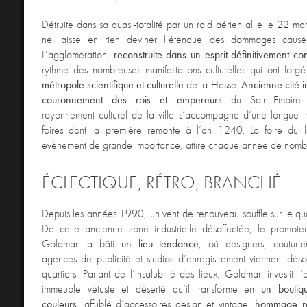
Détruite dans sa quasi-totalité par un raid aérien allié le 22 ma
ne laisse en rien deviner l’étendue des dommages causé
L’agglomération,
reconstruite dans un esprit définitivement c
rythme des nombreuses manifestations culturelles qui ont forg
métropole scientifique et culturelle
de la Hesse.
Ancienne cité i
couronnement des rois et empereurs
du Saint-Empire 
rayonnement culturel de la ville s’accompagne d’une longue tr
foires dont la première remonte à l’an 1240. La foire du li
évènement de grande importance, attire chaque année de nombre
ÉCLECTIQUE, RÉTRO, BRANCHÉ
Depuis les années 1990, un vent de renouveau souffle sur le qua
De cette ancienne zone industrielle désaffectée, le promoteu
Goldman a bâti
un lieu tendance
, où designers, couturie
agences de publicité et studios d’enregistrement viennent désor
quartiers. Partant de l’insalubrité des lieux, Goldman investit l’
immeuble vétuste et déserté qu’il transforme en
un boutiq
couleurs
, affublé d’accessoires design et vintage,
hommage re