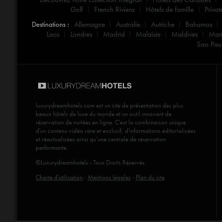
Golf
French Riviera
Hôtels de famille
Privat
Destinations :
Allemagne
Australie
Autriche
Bahamas
Laos
Londres
Madrid
Malaisie
Maldives
Mar
Sao Pau
luxurydreamhotels.com
est un site de présentation des plus
beaux hôtels de luxe du monde et un outil innovant de
réservation de nuitées en ligne. C'est la combinaison unique
d'un contenu vidéo rare et exclusif, d'informations éditorialisées
et réactualisées ainsi qu’une centrale de réservation
performante.
©Luxurydreamhotels - Tous Droits Réservés
Charte d'utilisation
-
Mentions légales
-
Plan du site