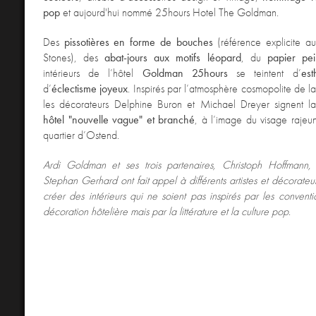
pop
et aujourd'hui nommé 25hours Hotel The Goldman.
Des
pissotières en forme de bouches
(référence explicite au
Stones), des
abat-jours aux motifs léopard
, du
papier pei
intérieurs de l’hôtel
Goldman
25hours
se teintent d’
est
d’
éclectisme joyeux
. Inspirés par l’atmosphère cosmopolite de la 
les décorateurs Delphine Buron et Michael Dreyer signent l
hôtel "nouvelle vague" et branché
, à l’image du visage rajeun
quartier d’Ostend.
Ardi Goldman et ses trois partenaires, Christoph Hoffmann
Stephan Gerhard ont fait appel à différents artistes et décorate
créer des intérieurs qui ne soient pas inspirés par les conventi
décoration hôtelière mais par la littérature et la culture pop
.