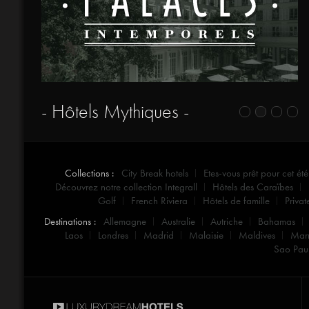
- Hôtels Mythiques -
Collections :
City Break hotels
Etes-vous prêt pour cet été
Découvrez notre collection Integrall
Hôtels des Caraïbes
Golf
French Riviera
Hôtels de famille
Privat
Destinations :
Allemagne
Australie
Autriche
Bahamas
Laos
Londres
Madrid
Malaisie
Maldives
Mar
Sao Pau