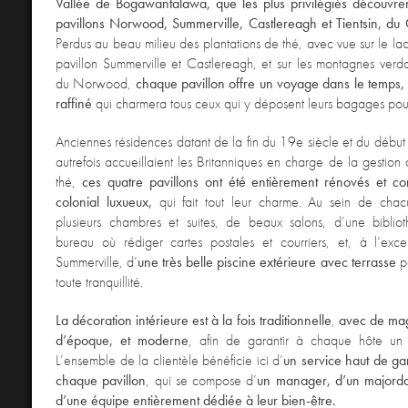
Vallée de Bogawantalawa, que les plus privilégiés découvren
pavillons Norwood, Summerville, Castlereagh et Tientsin, du 
Perdus au beau milieu des plantations de thé, avec vue sur le lac
pavillon Summerville et Castlereagh, et sur les montagnes ver
du Norwood,
chaque pavillon offre un voyage dans le temps, 
raffiné
qui charmera tous ceux qui y déposent leurs bagages pour
Anciennes résidences datant de la fin du 19e siècle et du début
autrefois accueillaient les Britanniques en charge de la gestion 
thé,
ces quatre pavillons ont été entièrement rénovés et co
colonial luxueux,
qui fait tout leur charme. Au sein de chac
plusieurs chambres et suites, de beaux salons, d’une biblio
bureau où rédiger cartes postales et courriers, et, à l’exce
Summerville, d’
une très belle piscine extérieure avec terrasse
po
toute tranquillité.
La décoration intérieure est à la fois traditionnelle
,
avec de mag
d’époque, et moderne
, afin de garantir à chaque hôte un 
L’ensemble de la clientèle bénéficie ici d’
un service haut de g
chaque pavillon
, qui se compose d’
un manager, d’un majordo
d’une équipe entièrement dédiée à leur bien-être.