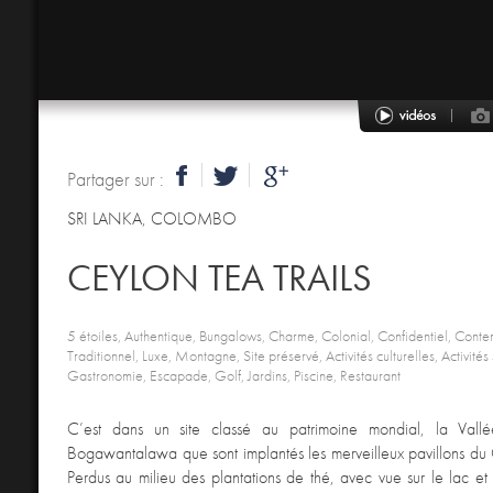
Partager sur :
SRI LANKA
,
COLOMBO
CEYLON TEA TRAILS
5 étoiles, Authentique, Bungalows, Charme, Colonial, Confidentiel, Conte
Traditionnel, Luxe, Montagne, Site préservé, Activités culturelles, Activités 
Gastronomie, Escapade, Golf, Jardins, Piscine, Restaurant
C’est dans un site classé au patrimoine mondial, la Vallé
Bogawantalawa que sont implantés les merveilleux pavillons du 
Perdus au milieu des plantations de thé, avec vue sur le lac et