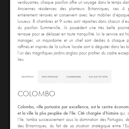
verdoyantes, chaque pavillon offre un voyage dans le temps dans
Anciennes résidences des planteurs Britanniques, ces 4 p
entièrement rénovés et conservent avec leur mobilier d’époque
luxueux. 8 chambres et 9 suites sont réparties dans chacun d’eu
du pavillon Summerville, ils possèdent une très belle piscin
terrasse pour se délasser en toute tranquillité. Ici le service est
manager, un majordome et un chef sont dédiés à chaque pav
raffinés et inspirés de la culture locale sont à déguster dans le
l’un des magnifiques jardins anglais pour profiter du cadre excep
lieu.
DESCRIPTION
INFOS PRATIQUES
COMMENTAIRES
PLUS SUR CET HÔTEL
COLOMBO
Colombo, ville portuaire par excellence, est le centre économ
et la ville la plus peuplée de l’île. Cité chargée d’histoire
qui, 
l’île, tomba successivement sous la domination des Portugais, d
des Britanniques, du fait de sa situation stratégique entre l