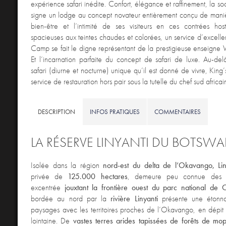
expérience safari inédite. Confort, élégance et raffinement, la so
signe un lodge au concept novateur entièrement conçu de manièr
bien-être et l’intimité de ses visiteurs en ces contrées host
spacieuses aux teintes chaudes et colorées, un service d’excelle
Camp se fait le digne représentant de la prestigieuse enseigne W
Et l’incarnation parfaite du concept de safari de luxe. Au-de
safari (diurne et nocturne) unique qu’il est donné de vivre, King
service de restauration hors pair sous la tutelle du chef sud afric
DESCRIPTION
INFOS PRATIQUES
COMMENTAIRES
LA RÉSERVE LINYANTI DU BOTSW
Isolée dans la région
nord-est du delta de l’Okavango, Lin
privée de
125.000 hectares
, demeure peu connue des vi
excentrée
jouxtant la frontière ouest du parc national de
bordée au nord par la
rivière Linyanti
présente une étonnan
paysages avec les territoires proches de l’Okavango, en dépit 
lointaine. De
vastes terres arides tapissées de forêts de mo