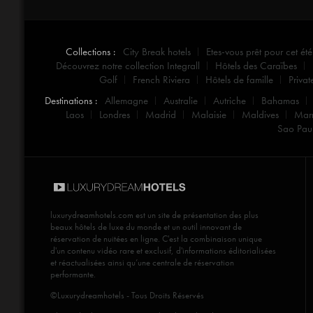
Collections :
City Break hotels
Etes-vous prêt pour cet été
Découvrez notre collection Integrall
Hôtels des Caraïbes
Golf
French Riviera
Hôtels de famille
Privat
Destinations :
Allemagne
Australie
Autriche
Bahamas
Laos
Londres
Madrid
Malaisie
Maldives
Mar
Sao Pau
luxurydreamhotels.com
est un site de présentation des plus
beaux hôtels de luxe du monde et un outil innovant de
réservation de nuitées en ligne. C'est la combinaison unique
d'un contenu vidéo rare et exclusif, d'informations éditorialisées
et réactualisées ainsi qu’une centrale de réservation
performante.
©Luxurydreamhotels - Tous Droits Réservés