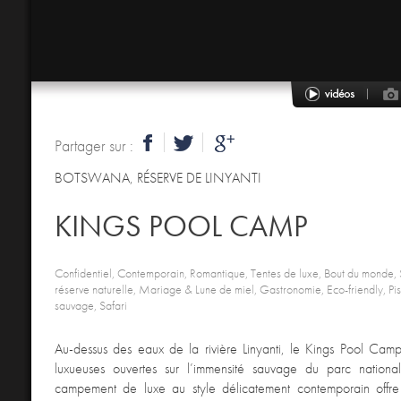
Partager sur :
BOTSWANA
,
RÉSERVE DE LINYANTI
KINGS POOL CAMP
Confidentiel, Contemporain, Romantique, Tentes de luxe, Bout du monde,
réserve naturelle, Mariage & Lune de miel, Gastronomie, Eco-friendly, Pis
sauvage, Safari
Au-dessus des eaux de la rivière Linyanti, le Kings Pool Camp
luxueuses ouvertes sur l’immensité sauvage du parc natio
campement de luxe au style délicatement contemporain offr