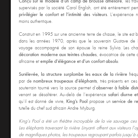
Conçu sur le modèle d’un camp de brousse amélioré
, les tra
supervisés par la société Carol English, ont été entièrement p
privilégier le confort et l’intimité des visiteurs
. L’expérience
moins authentique.
Construit en 1995 sur une ancienne terre de chasse, le site est 
dans les années 1970, après que le souverain Gustave de 
voyage accompagné de son épouse la reine Sylvia. Les cham
décoration moderne aux teintes chaudes
, évocatrice de cette
africaine et
emplie d’élégance et d’un confort absolu
.
Surélevée, la structure surplombe les eaux de la rivière
fréqu
par de
nombreux troupeaux d’éléphants
, très présents en ces
souterrain tourné vers la source permet d’
observer à faible dis
venant se désaltérer. Au-delà de l’expérience
safari diurne e
qu’il est donné de vivre,
King’s Pool
propose un
service de re
tutelle du chef sud africain Andre Myburg.
King’s Pool a été un théâtre incroyable de la vie sauvage ces
Les éléphants traversant la rivière Linyanti offrent aux visiteurs l’
de magnifiques photos, les troupeaux regroupant parfois jusqu’à 