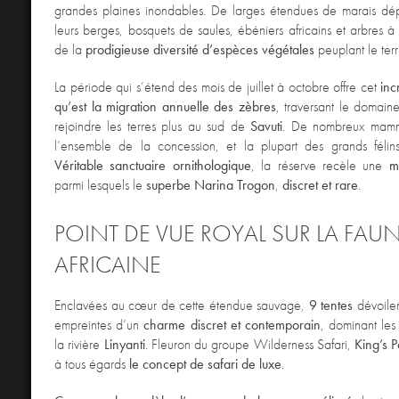
grandes plaines inondables. De larges étendues de marais dép
leurs berges, bosquets de saules, ébéniers africains et arbres à 
de la
prodigieuse diversité d’espèces végétales
peuplant le terri
La période qui s’étend des mois de juillet à octobre offre cet
inc
qu’est la migration annuelle des zèbres
, traversant le domai
rejoindre les terres plus au sud de
Savuti
. De nombreux mammi
l’ensemble de la concession, et la plupart des grands félins
Véritable sanctuaire ornithologique
, la réserve recèle une
m
parmi lesquels le
superbe Narina Trogon
,
discret et rare
.
POINT DE VUE ROYAL SUR LA FAU
AFRICAINE
Enclavées au cœur de cette étendue sauvage,
9 tentes
dévoilen
empreintes d’un
charme discret et contemporain
, dominant le
la rivière
Linyanti
. Fleuron du groupe Wilderness Safari,
King’s 
à tous égards
le concept de safari de luxe
.