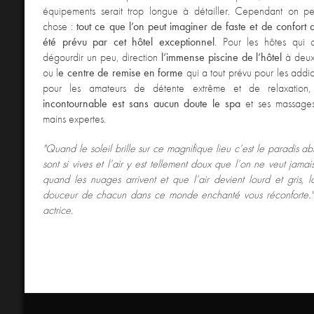
équipements serait trop longue à détailler. Cependant on pe
chose :
tout ce que l’on peut imaginer de faste et de confort
été prévu par cet hôtel exceptionnel
. Pour les hôtes qui 
dégourdir un peu, direction
l’immense piscine de l’hôtel
à deux
ou l
e centre de remise en forme
qui a tout prévu pour les addict
pour les amateurs de détente extrême et de relaxatio
incontournable est sans aucun doute le spa
et ses massages
mains expertes.
"Quand le soleil brille sur ce magnifique lieu c’est le paradis ab
sont si vives et l’air y est tellement doux que l’on ne veut jama
quand les nuages arrivent et que l’air devient lourd et gris, la
douceur de chacun dans ce monde enchanté vous réconforte.
actrice.