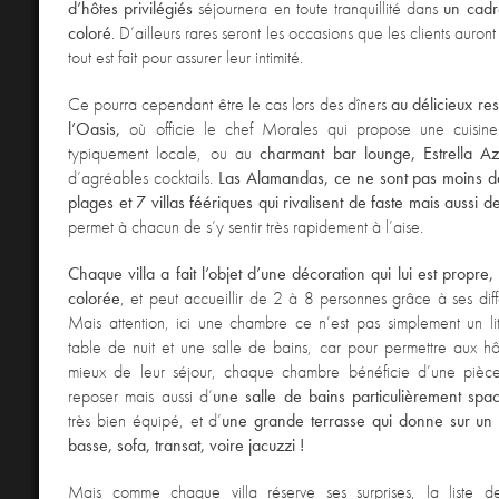
d’hôtes privilégiés
séjournera en toute tranquillité dans
un cadr
coloré
. D’ailleurs rares seront les occasions que les clients auront
tout est fait pour assurer leur intimité.
Ce pourra cependant être le cas lors des dîners
au délicieux res
l’Oasis,
où officie le chef Morales qui propose une cuisine 
typiquement locale, ou au
charmant bar lounge, Estrella Az
d’agréables cocktails.
Las Alamandas, ce ne sont pas moins d
plages et 7 villas féériques qui rivalisent de faste mais aussi de
permet à chacun de s’y sentir très rapidement à l’aise.
Chaque villa a fait l’objet d’une décoration qui lui est propre, 
colorée
, et peut accueillir de 2 à 8 personnes grâce à ses dif
Mais attention, ici une chambre ce n’est pas simplement un li
table de nuit et une salle de bains, car pour permettre aux hô
mieux de leur séjour, chaque chambre bénéficie d’une pièc
reposer mais aussi d’
une salle de bains particulièrement spa
très bien équipé, et d’
une grande terrasse qui donne sur un 
basse, sofa, transat, voire jacuzzi !
Mais comme chaque villa réserve ses surprises, la liste d