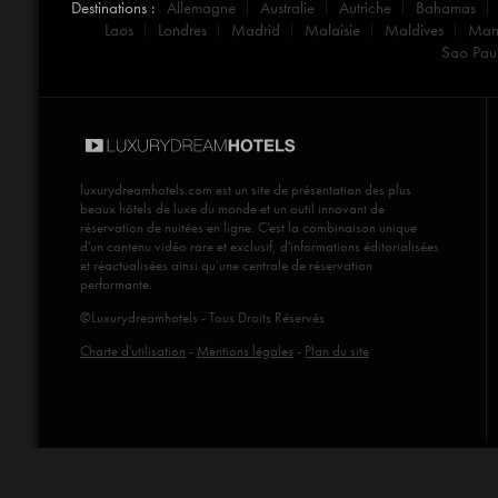
Destinations :
Allemagne
Australie
Autriche
Bahamas
Laos
Londres
Madrid
Malaisie
Maldives
Mar
Sao Pau
luxurydreamhotels.com
est un site de présentation des plus
beaux hôtels de luxe du monde et un outil innovant de
réservation de nuitées en ligne. C'est la combinaison unique
d'un contenu vidéo rare et exclusif, d'informations éditorialisées
et réactualisées ainsi qu’une centrale de réservation
performante.
©Luxurydreamhotels - Tous Droits Réservés
Charte d'utilisation
-
Mentions légales
-
Plan du site