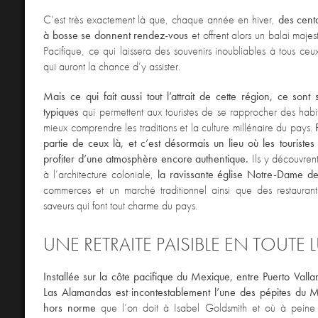
C’est très exactement là que, chaque année en hiver,
des cent
à bosse se donnent rendez-vous
et offrent alors un balai maje
Pacifique, ce qui laissera des souvenirs inoubliables à tous ceux
qui auront la chance d’y assister.
Mais ce qui fait aussi tout l’attrait de cette région, ce sont s
typiques
qui permettent aux touristes de se rapprocher des habi
mieux comprendre les traditions et la culture millénaire du pays.
partie de ceux là, et c’est désormais un lieu où les touriste
profiter d’une atmosphère encore authentique.
Ils y découvrent
à l’architecture coloniale,
la ravissante église Notre-Dame 
commerces et un marché traditionnel ainsi que des restaurant
saveurs qui font tout charme du pays.
UNE RETRAITE PAISIBLE EN TOUTE 
Installée sur la côte pacifique du Mexique, entre Puerto Valla
Las Alamandas est incontestablement l’une des pépites du 
hors norme
que l’on doit à Isabel Goldsmith et où à pein