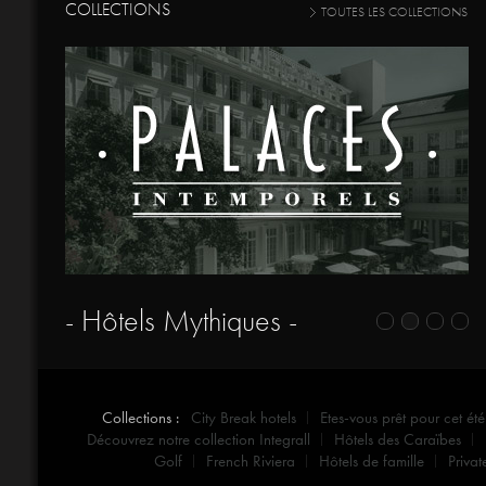
COLLECTIONS
TOUTES LES COLLECTIONS
- Hôtels Mythiques -
Collections :
City Break hotels
Etes-vous prêt pour cet été
Découvrez notre collection Integrall
Hôtels des Caraïbes
Golf
French Riviera
Hôtels de famille
Privat