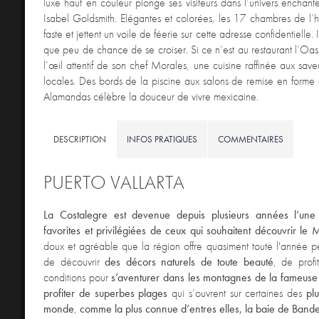
luxe haut en couleur plonge ses visiteurs dans l’univers enchant
Isabel Goldsmith. Elégantes et colorées, les 17 chambres de l’hô
faste et jettent un voile de féerie sur cette adresse confidentielle. Ic
que peu de chance de se croiser. Si ce n’est au restaurant l’Oasi
l’œil attentif de son chef Morales, une cuisine raffinée aux save
locales. Des bords de la piscine aux salons de remise en forme d
Alamandas célèbre la douceur de vivre mexicaine.
DESCRIPTION
INFOS PRATIQUES
COMMENTAIRES
PUERTO VALLARTA
La Costalegre est devenue depuis plusieurs années l’une 
favorites et privilégiées de ceux qui souhaitent découvrir le 
doux et agréable que la région offre quasiment toute l'année pe
de découvrir
des décors naturels de toute beauté
, de profi
conditions pour
s’aventurer dans les montagnes de la fameus
profiter de superbes plages
qui s’ouvrent sur certaines des
pl
monde
,
comme
la plus connue d’entres elles,
la baie de Bande