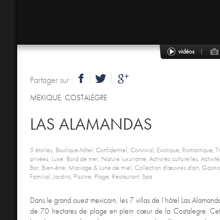
Partager sur :
MEXIQUE
,
COSTALEGRE
LAS ALAMANDAS
5 étoiles, Boutique-hôtel, Confidentiel, Convivial, Exotique, Romantique, Tr
privées, Luxe, Bord de mer, Nature luxuriante, Activités culturelles, Activité
Bar, Bien-être, Mariage & Lune de miel, Collection d'œuvres d'art, Gastro
Familial, Jardins, Piscine, Plage, Restaurant, Spa
Dans le grand ouest mexicain, les 7 villas de l’hôtel Las Alamandas
de 70 hectares de plage en plein cœur de la Costalegre. Cet