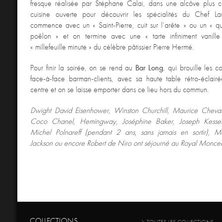
fresque réalisée par Stéphane Calai, dans une alcôve plus 
cuisine ouverte pour découvrir les spécialités du Chef L
commence avec un « Saint-Pierre, cuit sur l’arête » ou un « q
poêlon » et on termine avec une « tarte infiniment vanill
« millefeuille minute » du célèbre pâtissier Pierre Hermé.
Pour finir la soirée, on se rend au
Bar Long
, qui brouille les 
face-à-face barman-clients, avec sa haute table rétro-éclai
centre et on se laisse emporter dans ce lieu hors du commun.
Dwight David Eisenhower, Winston Churchill, Maurice Cheval
Coco Chanel, Hemingway, Joséphine Baker, Joseph Kesse
Michel Polnareff (pendant 2 ans, sans jamais en sortir), 
Jackson ou encore Robert de Niro ont séjourné au Royal Monce
COLLECTIONS