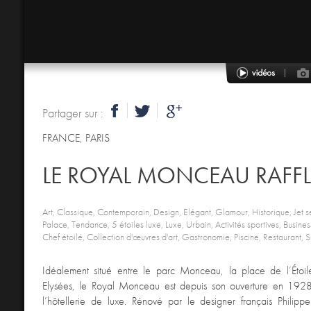
Partager sur :
FRANCE
,
PARIS
LE ROYAL MONCEAU RAFFL
Art, Classique, Contemporain, Design, Elégant, Glamour, Historique, Jet s
Palace, Tendance, 5 étoiles luxe, Luxe, Urbain, Activités sportives, Business
Chef étoilé, Collection d'œuvres d'art, Gastronomie, Piscine, Restaurant, 
Idéalement situé entre le parc Monceau, la place de l’Étoi
Elysées, le Royal Monceau est depuis son ouverture en 1928,
l’hôtellerie de luxe. Rénové par le designer français Philipp