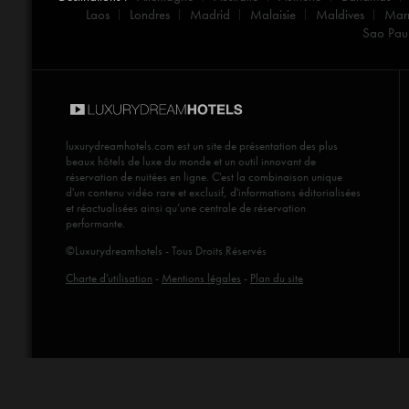
Laos
Londres
Madrid
Malaisie
Maldives
Mar
Sao Pau
luxurydreamhotels.com
est un site de présentation des plus
beaux hôtels de luxe du monde et un outil innovant de
réservation de nuitées en ligne. C'est la combinaison unique
d'un contenu vidéo rare et exclusif, d'informations éditorialisées
et réactualisées ainsi qu’une centrale de réservation
performante.
©Luxurydreamhotels - Tous Droits Réservés
Charte d'utilisation
-
Mentions légales
-
Plan du site