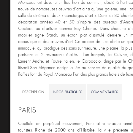
Monceau est devenu un lieu hors du commun, dédié à l’art c
trouve de nombreuses œuvres d’art ainsi qu’une galerie, une libra
salle de cinéma et deux « concierges d’art ». Dans les 85 chambre
décoration années 40 et 50 s’inspire des bureaux d’And
Cocteau ou d’artistes comme Ray Charles. Dans chacune d’e
mobilier signé Starck, un écran plat dissimulé derrière un mi
acoustique et des œuvres d‘art. Ce palace de luxe abrite un s
immaculé, qui prodigue des soins sur mesure, une piscine, la plus
parisiens et 2 restaurants étoilés : l’un français, La Cuisine, 
Laurent André, et l’autre italien, le Carpaccio, dirigé par le C
Rispoli.Son élégance design alliée au service de qualité du g
Raffles font du Royal Monceau l’un des plus grands hôtels de luxe
DESCRIPTION
INFOS PRATIQUES
COMMENTAIRES
PARIS
Capitale en perpétuel mouvement, Paris attire chaque anné
touristes.
Riche de 2000 ans d’Histoire
, la ville présente