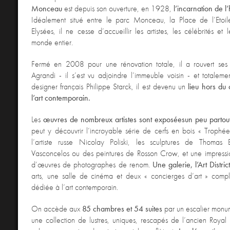
Monceau
est depuis son ouverture, en 1928,
l’incarnation de l’
Idéalement situé entre le parc Monceau, la Place de l’Etoi
Elysées, il ne cesse d’accueillir les artistes, les célébrités et l
monde entier.
Fermé en 2008 pour une rénovation totale, il a rouvert se
Agrandi - il s’est vu adjoindre l’immeuble voisin - et totalem
designer français Philippe Starck, il est devenu un
lieu hors du
l’art contemporain.
Les
œuvres de nombreux artistes sont exposées
un peu partout
peut y découvrir l’incroyable série de cerfs en bois « Troph
l’artiste russe Nicolay Poliski, les sculptures de Thoma
Vasconcelos ou des peintures de Rosson Crow, et une impressio
d’œuvres de photographes de renom.
Une galerie, l’Art District
arts, une salle de cinéma et deux « concierges d’art » compl
dédiée à l’art contemporain.
On accède aux
85 chambres et 54 suites
par un escalier monum
une collection de lustres, uniques, rescapés de l’ancien Roya