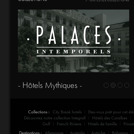
TOUTES LES COLLECTIONS
- Hôtels Mythiques -
Collections :
City Break hotels
Etes-vous prêt pour cet été
Découvrez notre collection Integrall
Hôtels des Caraïbes
Golf
French Riviera
Hôtels de famille
Privat
Destinations :
Allemagne
Australie
Autriche
Bahamas