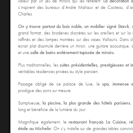
valeur par un jeu de miroirs qui les reflètent.
La décoration 
s’inspirent des bureaux d’André Malraux et de Cocteau, d’a
Charles.
On y trouve partout du bois noble, un
mobilier signé Starck
, 
grand format, des broderies discrètes sur les oreillers et sur la 
raffinés et des lampes montées sur des vases Vallauris. Dans 
écran plat dissimulé derrière un miroir, une guitare acoustique,
et une
salle de bains entièrement tapissée de miroirs.
Plus traditionnelles, les
suites présidentielles, prestigieuses et
véritables résidences privées au style parisien.
Passage obligé de ce palace de luxe, le
spa, immense
e
prodigue des soins sur mesure.
Somptueuse
, la piscine, la plus grande des hôtels parisiens
,
long et bénéficie de la lumière du jour.
Magnifique également, le
restaurant français La Cuisine, 
étoile au Michelin
. On s’y installe sur de grandes tables convivi