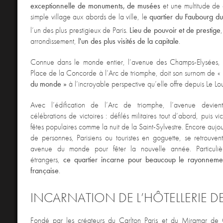
exceptionnelle de monuments, de musées
et une multitude de q
simple village aux abords de la ville, le
quartier du Faubourg du
l’un des plus prestigieux de Paris.
Lieu de pouvoir et de prestige
arrondissement,
l'un des plus visités de la capitale
.
Connue dans le monde entier, l’avenue des Champs-Elysées, 
Place de la Concorde à l’Arc de triomphe, doit son surnom de «
du monde »
à l’incroyable perspective qu’elle offre depuis Le Lo
Avec l’édification de l’Arc de triomphe, l’avenue devien
célébrations de victoires : défilés militaires tout d’abord, puis vi
fêtes populaires comme la nuit de la Saint-Sylvestre. Encore aujour
de personnes, Parisiens ou touristes en goguette, se retrouvent
avenue du monde pour fêter la nouvelle année. Particuliè
étrangers,
ce quartier incarne pour beaucoup
le rayonnemen
française
.
INCARNATION DE L’HÔTELLERIE DE
Fondé par les créateurs du Carlton Paris et du Miramar de