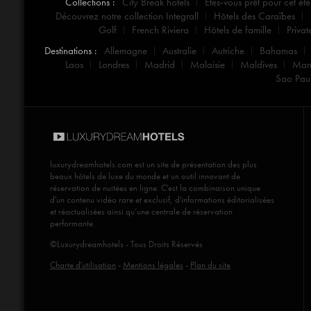
Collections :
City Break hotels
Etes-vous prêt pour cet été
Découvrez notre collection Integrall
Hôtels des Caraïbes
Golf
French Riviera
Hôtels de famille
Privat
Destinations :
Allemagne
Australie
Autriche
Bahamas
Laos
Londres
Madrid
Malaisie
Maldives
Mar
Sao Pau
luxurydreamhotels.com
est un site de présentation des plus
beaux hôtels de luxe du monde et un outil innovant de
réservation de nuitées en ligne. C'est la combinaison unique
d'un contenu vidéo rare et exclusif, d'informations éditorialisées
et réactualisées ainsi qu’une centrale de réservation
performante.
©Luxurydreamhotels - Tous Droits Réservés
Charte d'utilisation
-
Mentions légales
-
Plan du site