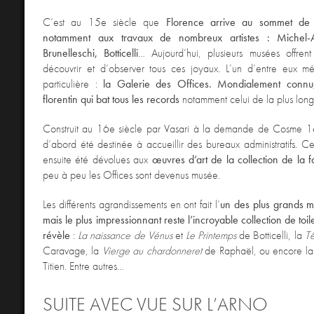
C’est au 15e siècle que
Florence arrive au sommet de 
notamment aux travaux de nombreux artistes : Michel-A
Brunelleschi, Botticelli
… Aujourd’hui, plusieurs musées offrent
découvrir et d’observer tous ces joyaux. L’un d’entre eux mér
particulière :
la Galerie des Offices. Mondialement connu
florentin qui bat tous les records
notamment celui de la plus longu
Construit au 16e siècle par Vasari à la demande de Cosme 1er
d’abord été destinée à accueillir des bureaux administratifs. Ce
ensuite été dévolues aux
œuvres d’art de la collection de la f
peu à peu les Offices sont devenus musée.
Les différents agrandissements en ont fait l’
un des plus grands 
mais le plus impressionnant reste l’incroyable collection de toil
révèle
:
La naissance de Vénus
et
Le Printemps
de Botticelli, la
T
Caravage, la
Vierge au chardonneret
de Raphaël, ou encore l
Titien. Entre autres…
SUITE AVEC VUE SUR L’ARNO