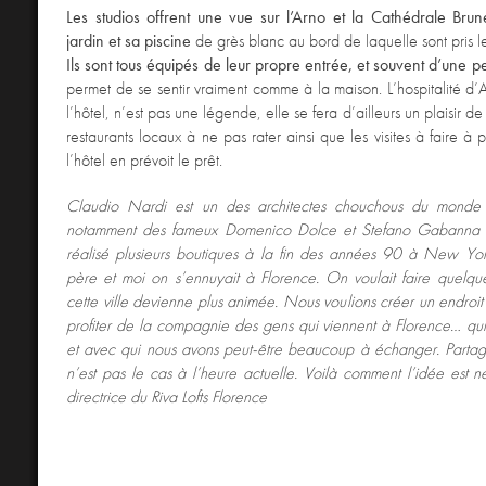
Les studios offrent une vue sur l’Arno et la Cathédrale Brune
jardin et sa piscine
de grès blanc au bord de laquelle sont pris le
Ils sont tous équipés de leur propre entrée, et souvent d’une pe
permet de se sentir vraiment comme à la maison. L’hospitalité d’A
l’hôtel, n’est pas une légende, elle se fera d’ailleurs un plaisir de
restaurants locaux à ne pas rater ainsi que les visites à faire à
l’hôtel en prévoit le prêt.
Claudio Nardi est un des architectes chouchous du mond
notamment des fameux Domenico Dolce et Stefano Gabanna po
réalisé plusieurs boutiques à la fin des années 90 à New Yo
père et moi on s’ennuyait à Florence. On voulait faire quelq
cette ville devienne plus animée. Nous voulions créer un endroit
profiter de la compagnie des gens qui viennent à Florence… qui 
et avec qui nous avons peut-être beaucoup à échanger. Partag
n’est pas le cas à l’heure actuelle. Voilà comment l’idée est n
directrice du Riva Lofts Florence