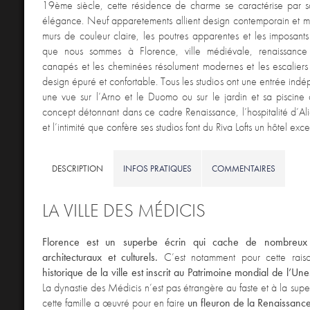
19ème siècle, cette résidence de charme se caractérise par sa
élégance. Neuf apparetements allient design contemporain et mo
murs de couleur claire, les poutres apparentes et les imposants 
que nous sommes à Florence, ville médiévale, renaissance
canapés et les cheminées résolument modernes et les escaliers fl
design épuré et confortable. Tous les studios ont une entrée indé
une vue sur l’Arno et le Duomo ou sur le jardin et sa piscine
concept détonnant dans ce cadre Renaissance, l’hospitalité d’Alic
et l’intimité que confère ses studios font du Riva Lofts un hôtel exc
DESCRIPTION
INFOS PRATIQUES
COMMENTAIRES
LA VILLE DES MÉDICIS
Florence est un superbe écrin qui cache de nombreux
architecturaux et culturels.
C’est notamment pour cette rai
historique de la ville est inscrit au Patrimoine mondial de l’Un
La dynastie des Médicis n’est pas étrangère au faste et à la super
cette famille a œuvré pour en faire
un fleuron de la Renaissance