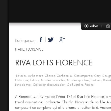
Partager sur :
ITALIE
,
FLORENCE
RIVA LOFTS FLORENCE
4 étoiles, Authentique, Charme, Confidentiel, Contemporain, Cosy, Design
Historique, Urbain, Activités culturelles, Activités sportives, Business, Bie
Lune de miel, Collection d'œuvres d'art, Golf, Jardins, Piscine
A Florence, sur les rives de l’Arno, l’hôtel Riva Lofts Florence, a 
travail conjoint de l’architecte Claudio Nardi et de sa fille Ali
composent ce complexe qui offre charme et authenticité. Ancie