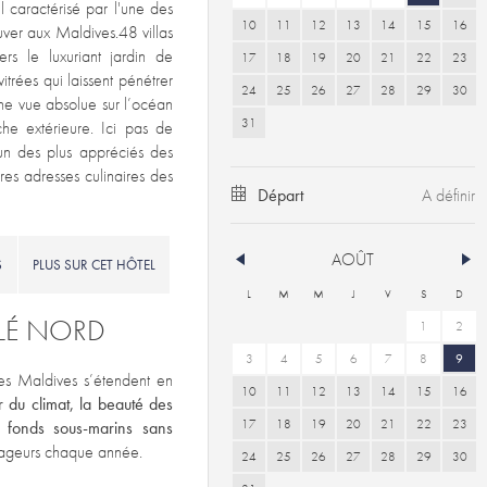
l caractérisé par l'une des
10
11
12
13
14
15
16
ouver aux Maldives.48 villas
rs le luxuriant jardin de
17
18
19
20
21
22
23
itrées qui laissent pénétrer
24
25
26
27
28
29
30
 une vue absolue sur l’océan
31
che extérieure. Ici pas de
’un des plus appréciés des
res adresses culinaires des
Départ
AOÛT
S
PLUS SUR CET HÔTEL
L
M
M
J
V
S
D
LÉ
NORD
1
2
3
4
5
6
7
8
9
es Maldives s’étendent en
10
11
12
13
14
15
16
 du climat, la beauté des
17
18
19
20
21
22
23
 fonds sous-marins sans
yageurs chaque année.
24
25
26
27
28
29
30