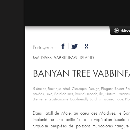
Partager sur :
MALDIVES
,
VABBINFARU ISLAND
BANYAN TREE VABBIN
5 étoiles, Boutique-hôtel, Classique, Design, Elégant, Resort, Ro
privées, Luxe, Bord de mer, Bout du monde, Ile, Nature luxuriante,
Bien-être, Gastronomie, Eco-friendly, Jardins, Piscine, Plage, P
Dans l’atoll de Malé, au cœur des Maldives, le Ban
implanté sur une petite île à la végétation luxuria
turquoise peuplées de poissons multicolores.Inaugur