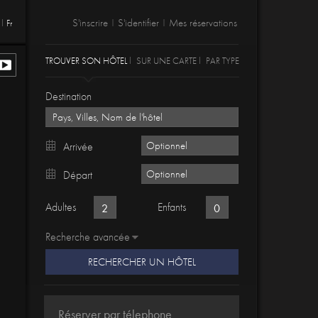
S'inscrire
S'identifier
Mes réservations
Fr
|
|
TROUVER SON HÔTEL
SUR UNE CARTE
PAR TYPE
Destination
Arrivée
Départ
Adultes
Enfants
Recherche avancée
RECHERCHER UN HÔTEL
Réserver par télephone