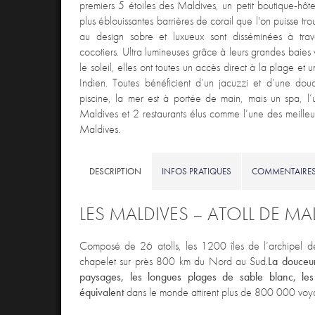
premiers 5 étoiles des Maldives, un petit boutique-hôte
plus éblouissantes barrières de corail que l'on puisse tr
au design sobre et luxueux sont disséminées à trave
cocotiers. Ultra lumineuses grâce à leurs grandes baies v
le soleil, elles ont toutes un accès direct à la plage et
Indien. Toutes bénéficient d’un jacuzzi et d’une dou
piscine, la mer est à portée de main, mais un spa, l
Maldives et 2 restaurants élus comme l’une des meilleu
Maldives.
DESCRIPTION
INFOS PRATIQUES
COMMENTAIRE
LES MALDIVES – ATOLL DE MA
Composé de 26 atolls, les
1200 îles de l’archipel d
chapelet sur près 800 km du Nord au Sud.
La douceur
paysages, les longues plages de sable blanc, les
équivalent
dans le monde
attirent plus de 800 000 vo