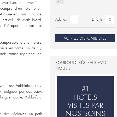
31
s Maldives ont inventé
le
s comprend un hôtel
, et un
et d'une eau aussi chaude
Adultes
Enfants
l est celui de
Malé Nord
.
 et
l’aéroport international
VOIR LES DISPONIBILITES
comparable d’une nature
couvre en partie, on peut
y
onds marins regorgent de
POURQUOI RÉSERVER AVEC
NOUS ?
yan Tree Vabbinfaru
s’est
e
, baignée par des
eaux
langue locale, Vabbinfaru
es
des Maldives, un
petit