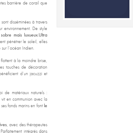
ntes barrière de corail que
, sont disséminées à travers
r environnement. De style
 sobre mais luxueux
.
Ultra
nt pénétrer le soleil, elles
sur l’océan Indien.
 flottent à la moindre brise,
 les touches de décoration
bénéficient d’un jacuzzi et
oi de
matériaux naturels :
on vit en communion avec la
 ses fonds marins en font
le
ives
, avec des thérapeutes
Parfaitement intégrés dans