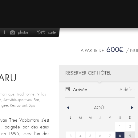
600€
A PARTIR DE
/ NU
RESERVER CET HÔTEL
FARU
Arrivée
mantique, Traditionnel, Villas
 Activités sportives, Bar,
longée, Restaurant, Spa
AOÛT
L
M
M
J
V
S
D
yan Tree Vabbinfaru s’est
nte, baignée par des eaux
1
2
é en 1995, c'est l'un des
3
4
5
6
7
8
9