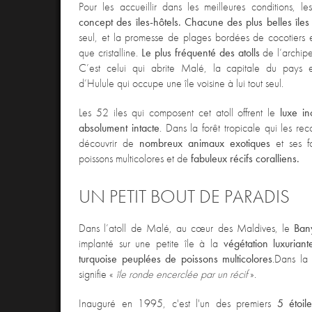
Pour les accueillir dans les meilleures conditions,
le
concept des îles-hôtels. Chacune des plus belles île
seul, et la promesse de plages
bordées de cocotiers 
que cristalline.
Le plus fréquenté des atolls
de l’archipe
C’est celui qui abrite Malé, la capitale du pays
d’Hulule qui occupe une île voisine à lui tout seul.
Les 52 iles qui composent cet atoll offrent le
luxe
in
absolument intacte
.
Dans l
a forêt tropicale qui les re
découvrir de
nombreux animaux exotiques
et ses f
poissons multicolores et de
fabuleux récifs coralliens
.
UN PETIT BOUT DE PARADIS
Dans l’atoll de Malé,
au cœur des Maldives, le
Ban
implanté sur une petite île
à la
végétation luxuriant
turquoise peuplées de poissons multicolores
.
Dans la 
signifie «
île ronde encerclée par un récif
».
Inauguré en 1995, c'est
l'un des premiers
5 étoil