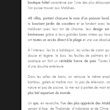
boutique-hôtel
caractérisé par l'une des plus éblouissa
l'on puisse trouver aux Maldives.
48 villas
, portant chacune le nom d’un poisson local
le
luxuriant jardin de cocotiers
et se fondent avec leu
maldivien avec leur toit de chaume, leur
design est
lumineuses
grâce à leurs grandes baies vitrées qui laisse
ont
toutes un accès direct à la plage
et une vue absolue 
À l’intérieur, les lits à baldaquin, les voiles de coton qui
douce et légère, le bois, les feuilles de palmiers et
asiatique en font un
véritable havre de paix
. Toutes 
d’une douche extérieure.
Dans les salles de bains, on retrouve le même empl
bambou, galets et marbre noir. Ici pas de télévision, 
nature et pas de piscine, la mer est à portée de main et
plus bel aquarium du monde
.
Un
spa
, en revanche,
l’un des plus apprécié des Mald
venant
d’Asie, de Thaïlande, d’Indonésie et de Chine. 