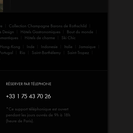
re
Collection Champagne Barons de Rothschild
s Design
Hôtels Gastronomiques
Bout du monde
omantiques
Hôtels de charme
Ski Chic
Hong-Kong
Inde
Indonesie
Italie
Jamaique
Portugal
Rio
Saint-Barthélemy
Saint-Tropez
m
RÉSERVER PAR TÉLEPHONE
+33 1 75 43 70 26
*Ce support téléphonique est ouvert
pendant les jours ouvrés de 9h à 18h
(heure de Paris).