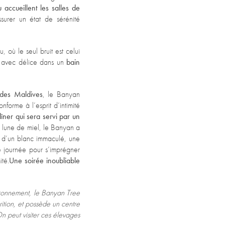
accueillent les salles de
surer un état de sérénité
u, où le seul bruit est celui
ge avec délice dans un
bain
 des Maldives
, le Banyan
nforme à l’esprit d’intimité
îner qui sera servi par un
n lune de miel, le Banyan a
 d’un blanc immaculé, une
e journée pour
s’imprégner
ité.
Une soirée inoubliable
vironnement,
le Banyan Tree
rition, et possède un centre
n peut visiter ces élevages