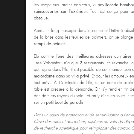
les somptueux jardins tropicaux,
5 pavillons
de bambou 
soins
ouvertes sur l’extérieur
. Tout est conçu pour as
absolue.
Après un long massage
dans le calme et l’intimité absol
de la brise dans les feuilles de palmiers, on se plon
rempli de pétales
.
Elu
comme
l’une des meilleures adresses culinaires
Tree Vabbinfaru n’a que
2 restaurants
. En revanche, co
qui règne dans l’île, il est possible de commander
son d
majordome dans sa villa privé
. Et pour les amoureux e
tout prévu. À 15 minutes de l’île,
sur un banc de sable
table est dressée à la demande. On s’y rend en fin d
des derniers rayons du soleil et on y dîne en toute intim
sur un petit bout de paradis.
Dans un souci de protection et de sensibilisation à l'en
élève des raies et des tortues, espèces en voie de dispa
de recherche scientifique pour réimplanter des coraux. O