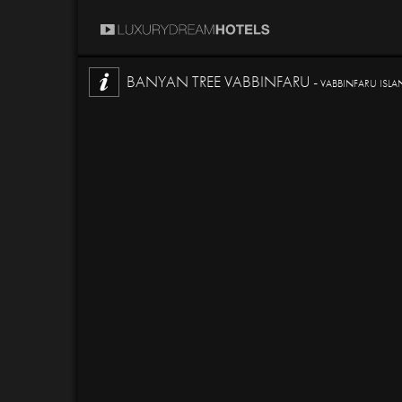
BANYAN TREE VABBINFARU -
VABBINFARU ISLA