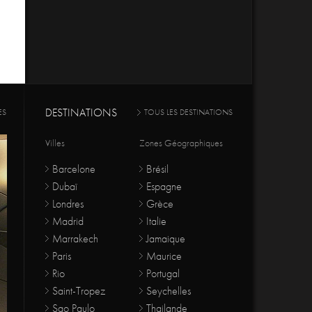
DESTINATIONS
ES
TOUS LES DESTINATIONS
Villes
Zones Géographiques
Barcelone
Brésil
Dubaï
Espagne
Londres
Grèce
Madrid
Italie
Marrakech
Jamaique
Paris
Maurice
Rio
Portugal
Saint-Tropez
Seychelles
Sao Paulo
Thailande