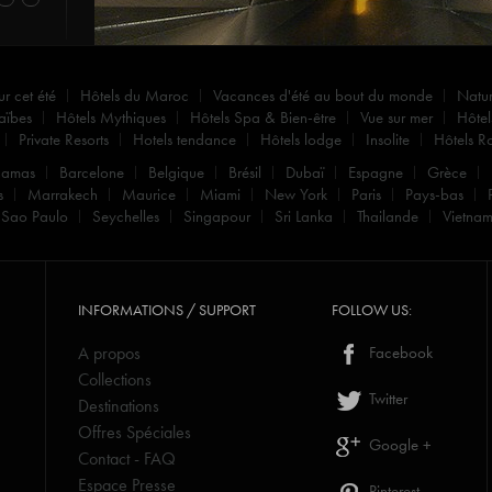
ur cet été
Hôtels du Maroc
Vacances d'été au bout du monde
Natu
aïbes
Hôtels Mythiques
Hôtels Spa & Bien-être
Vue sur mer
Hôtel
Private Resorts
Hotels tendance
Hôtels lodge
Insolite
Hôtels R
hamas
Barcelone
Belgique
Brésil
Dubaï
Espagne
Grèce
s
Marrakech
Maurice
Miami
New York
Paris
Pays-bas
Sao Paulo
Seychelles
Singapour
Sri Lanka
Thailande
Vietna
INFORMATIONS / SUPPORT
FOLLOW US:
A propos
Facebook
Collections
Twitter
Destinations
Offres Spéciales
Google +
Contact - FAQ
Espace Presse
Pinterest