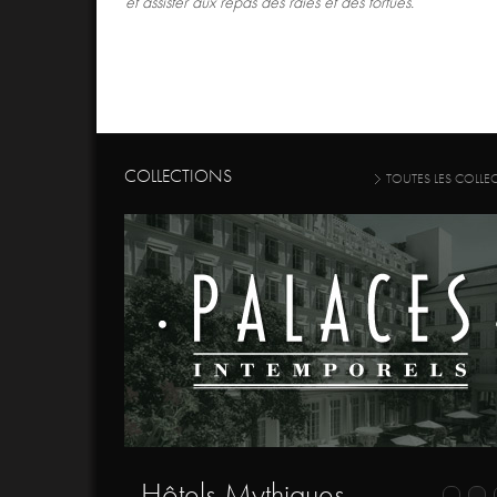
et assister aux repas des raies et des tortues.
COLLECTIONS
TOUTES LES COLLE
- Hôtels Mythiques -