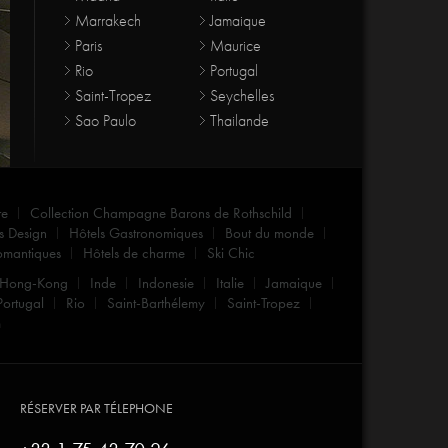
Marrakech
Jamaique
Paris
Maurice
Rio
Portugal
Saint-Tropez
Seychelles
Sao Paulo
Thailande
re
Collection Champagne Barons de Rothschild
s Design
Hôtels Gastronomiques
Bout du monde
omantiques
Hôtels de charme
Ski Chic
Hong-Kong
Inde
Indonesie
Italie
Jamaique
Portugal
Rio
Saint-Barthélemy
Saint-Tropez
m
RÉSERVER PAR TÉLEPHONE