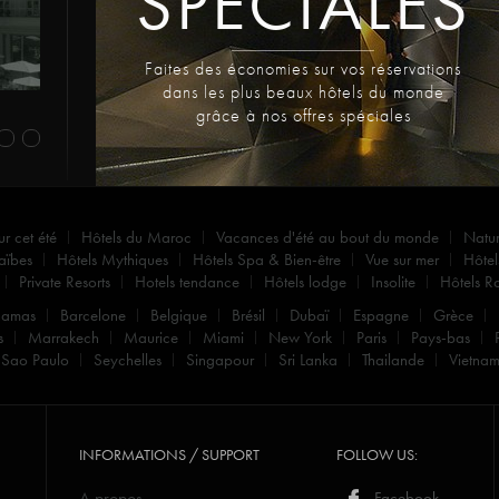
SPECIALES
Faites des économies sur vos réservations
dans les plus beaux hôtels du monde
grâce à nos offres spéciales
ur cet été
Hôtels du Maroc
Vacances d'été au bout du monde
Natu
aïbes
Hôtels Mythiques
Hôtels Spa & Bien-être
Vue sur mer
Hôtel
Private Resorts
Hotels tendance
Hôtels lodge
Insolite
Hôtels R
hamas
Barcelone
Belgique
Brésil
Dubaï
Espagne
Grèce
s
Marrakech
Maurice
Miami
New York
Paris
Pays-bas
Sao Paulo
Seychelles
Singapour
Sri Lanka
Thailande
Vietna
INFORMATIONS / SUPPORT
FOLLOW US:
A propos
Facebook