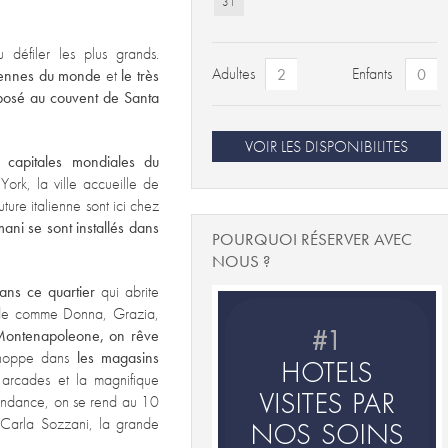
31
défiler les plus grands.
Adultes
Enfants
ciennes du monde
et
le très
posé au couvent de Santa
VOIR LES DISPONIBILITES
 capitales mondiales du
ork, la ville accueille de
ture italienne sont ici chez
ni se sont installés dans
POURQUOI RÉSERVER AVEC
NOUS ?
dans ce quartier
qui abrite
de comme Donna, Grazia,
 Montenapoleone, on rêve
oppe dans
les magasins
 arcades et la magnifique
 tendance, on se rend au 10
 Carla Sozzani, la grande