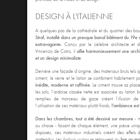
DESIGN À L'ITALIENNE
A quelques pas de la cathédrale et du quartier des bou
Straf, installé dans un presque banal bâtiment du 19e 
extravagante.
Conçu par le célèbre architecte et d
Vincenzo de Cotiis, il
allie harmonieusement une archit
et un design minimaliste
.
Derrière une façade d’origine, des matériaux bruts tels qu
ciment, le verre et le laiton se combinent habilement 
inédite, moderne et raffinée
. Le ciment trouve sa place
les sols, l’ardoise cassée nette est associée au laiton 
remplies de morceau de gaze créent l’illusion de
l’utilisation de ces matériaux plutôt froids,
l’ambiance est
Dans les chambres, tout a été dessiné sur mesure
- m
ou chaise - faisant de chaque élément, une pièce uniqu
disposés, ces matériaux industriels créent des effets
inattendus. Les
fashion victims
se retrouvent au
bar au mob