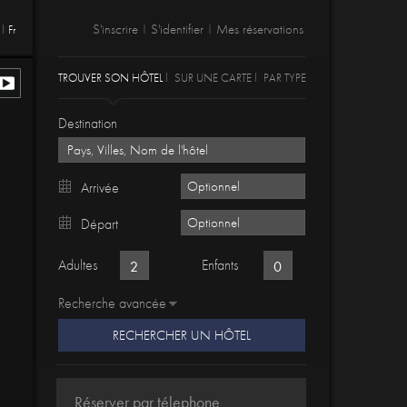
S'inscrire
S'identifier
Mes réservations
Fr
|
|
TROUVER SON HÔTEL
SUR UNE CARTE
PAR TYPE
Destination
Arrivée
Départ
Adultes
Enfants
Recherche avancée
RECHERCHER UN HÔTEL
Réserver par télephone