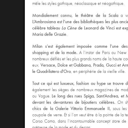
mêle les styles gothique, néoclassique et néogothique.
Mondialement connu, le théâtre de la Scala
a vu 
L’Ambrosiana est l’une des bibliothèques les plus an
célèbre tableau
La
C
ène
de Leonard de Vinci est ex
Maria delle Grazie
.
Milan s’est également imposée comme
l’une des
shopping et de la mode.
A l’instar de Paris ou New Y
nombreux défilés et les plus grands noms de la haute cou
eux.
Versace, Dolce et Gabbana, Prada, Gucci et Arma
le Quadrilatero d'Oro
, en périphérie de la vieille ville.
Tout ce qui est luxueux, fashion ou hype se trouve 
également les sièges de nombreux magazines de mo
ou Vogue.
Le long des rues Spiga, Sant’Andrea, et
devant les devantures de bijoutiers célèbres.
On sh
chics de la
Galerie Vittorio Emmanuele II
,
sous les
coupole de verre.
Et si l’on veut être à la pointe de la
Corso Como, dans l’incontournable concept store de
prêtresse de la mode et du design.