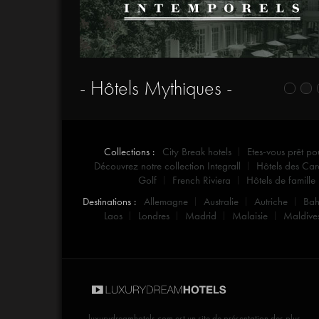
- Hôtels Mythiques -
Collections :
City Break hotels
Etes-vous prêt po
Découvrez notre collection Integrall
Hôtels des Car
Golf
French Riviera
Hôtels de famille
Destinations :
Allemagne
Australie
Autriche
Ba
Laos
Londres
Madrid
Malaisie
Maldive
luxurydreamhotels.com
est un site de présentation des plus