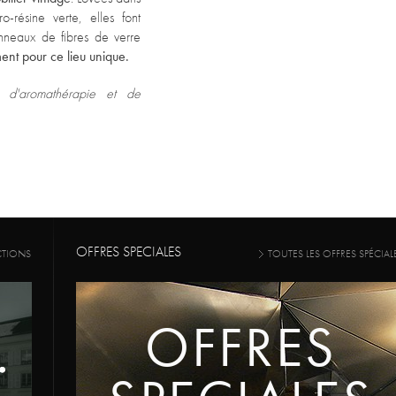
-résine verte, elles font
nneaux de fibres de verre
nt pour ce lieu unique.
e d'aromathérapie et de
OFFRES SPECIALES
CTIONS
TOUTES LES OFFRES SPÉCIAL
OFFRES