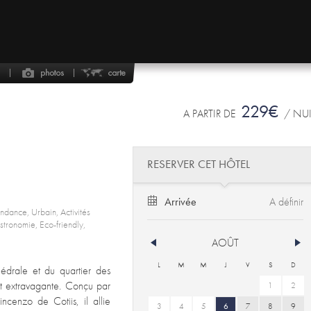
229€
A PARTIR DE
/ NU
RESERVER CET HÔTEL
Arrivée
endance, Urbain, Activités
astronomie, Eco-friendly,
AOÛT
L
M
M
J
V
S
D
édrale et du quartier des
art extravagante. Conçu par
1
2
ncenzo de Cotiis, il allie
3
4
5
6
7
8
9