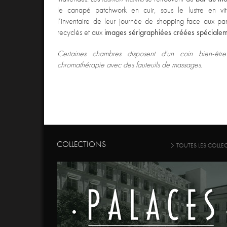
le canapé patchwork en cuir, sous le lustre en vitro
l’inventaire de leur journée de shopping face aux pa
recyclés et aux
images sérigraphiées créées spécialeme
Certaines chambres disposent d'un coin bien-êtr
chromathérapie avec des fauteuils de massages.
COLLECTIONS
TOUTES LES COLLE