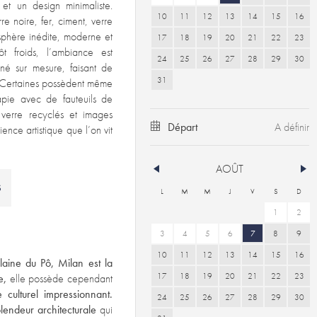
 et un design minimaliste.
10
11
12
13
14
15
16
re noire, fer, ciment, verre
sphère inédite, moderne et
17
18
19
20
21
22
23
ôt froids, l’ambiance est
24
25
26
27
28
29
30
né sur mesure, faisant de
31
. Certaines possèdent même
apie avec de fauteuils de
verre recyclés et images
Départ
ence artistique que l’on vit
AOÛT
S
L
M
M
J
V
S
D
1
2
3
4
5
6
7
8
9
10
11
12
13
14
15
16
laine du Pô, Milan est la
17
18
19
20
21
22
23
ée,
elle possède cependant
 culturel impressionnant.
24
25
26
27
28
29
30
lendeur architecturale
qui