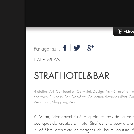
Partager sur :
ITALIE
,
MILAN
STRAFHOTEL&BAR
4 étoiles, Art, Confidentiel, Convivial, Design, Animé, Insolite, T
sportives, Business, Bar, Bien-être, Collection d'œuvres d'art, G
Restaurant, Shopping, Zen
A Milan, idéalement situé à quelques pas de la cath
boutiques de créateurs, l'hôtel Straf est une œuvre d’
le célèbre architecte et designer de haute couture Vi