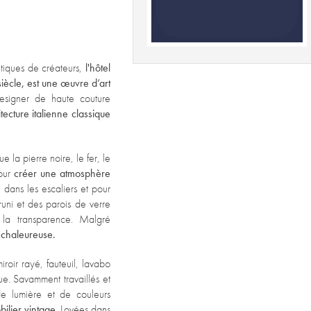
tiques de créateurs,
l'hôtel
siècle, est une œuvre d’art
esigner de haute couture
ecture italienne classique
e la pierre noire, le fer, le
pour
créer une atmosphère
 dans les escaliers et pour
bruni et des parois de verre
 la transparence. Malgré
 chaleureuse.
iroir rayé, fauteuil, lavabo
e. Savamment travaillés et
 de lumière et de couleurs
ilier vintage
. Lovées dans