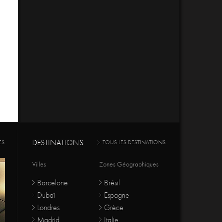
DESTINATIONS
ES
TOUS LES DESTINATIONS
Villes
Zones Géographiques
Barcelone
Brésil
Dubaï
Espagne
Londres
Grèce
Madrid
Italie