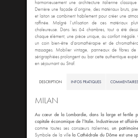
harmonieusement une architecture italienne classique
Derrière une façade d’origine, des matériaux bruts, pier
et laiton se combinent habilement pour créer une atmo
raffinée. Malgré l’utilisation de ces matériaux plut
chaleureuse. Dans les 64 chambres, tout a été dessi
chaque élément, une pièce unique, au confort inégalé
un coin bien-être d'aromathérapie et de chromathér
massages. Mobilier vintage, panneaux de fibres de 
sérigraphiées prolongent au bar cette authentique expéri
en séjournant au Straf.
DESCRIPTION
INFOS PRATIQUES
COMMENTAIRE
MILAN
Au cœur de la Lombardie, dans la large et fertile p
capitale économique de l’Italie. Industrieuse et affair
comme toutes ses consœurs italiennes,
un patrimoine
Symbole de la ville
la Cathédrale du Dôme est une sp