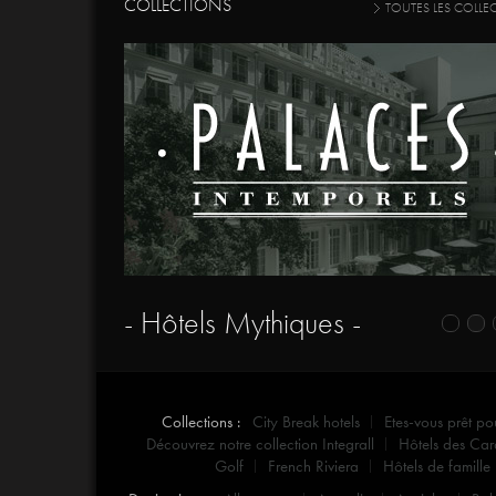
COLLECTIONS
TOUTES LES COLLE
- Hôtels Mythiques -
Collections :
City Break hotels
Etes-vous prêt po
Découvrez notre collection Integrall
Hôtels des Car
Golf
French Riviera
Hôtels de famille