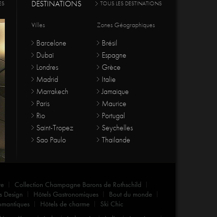
DESTINATIONS
ES
TOUS LES DESTINATIONS
Villes
Zones Géographiques
Barcelone
Brésil
Dubaï
Espagne
Londres
Grèce
Madrid
Italie
Marrakech
Jamaique
Paris
Maurice
Rio
Portugal
Saint-Tropez
Seychelles
Sao Paulo
Thailande
re
Collection Champagne Barons de Rothschild
s Design
Hôtels Gastronomiques
Bout du monde
omantiques
Hôtels de charme
Ski Chic