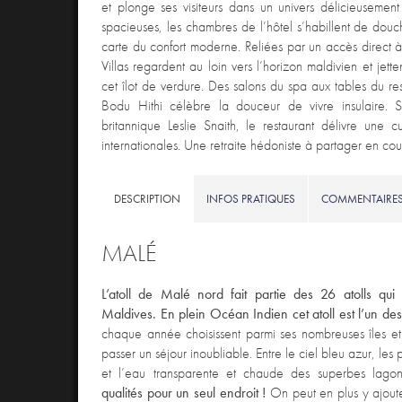
et plonge ses visiteurs dans un univers délicieusement
spacieuses, les chambres de l’hôtel s’habillent de douch
carte du confort moderne. Reliées par un accès direct 
Villas regardent au loin vers l’horizon maldivien et jet
cet îlot de verdure. Des salons du spa aux tables du re
Bodu Hithi célèbre la douceur de vivre insulaire. So
britannique Leslie Snaith, le restaurant délivre une c
internationales. Une retraite hédoniste à partager en cou
DESCRIPTION
INFOS PRATIQUES
COMMENTAIRE
MALÉ
L’atoll de Malé nord fait partie des 26 atolls qui c
Maldives. En plein Océan Indien cet atoll est l’un des
chaque année choisissent parmi ses nombreuses îles et 
passer un séjour inoubliable. Entre le ciel bleu azur, les
et l’eau transparente et chaude des superbes lago
qualités pour un seul endroit !
On peut en plus y ajout