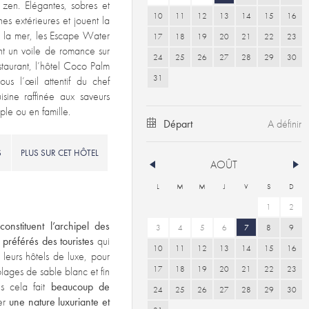
 zen. Elégantes, sobres et
10
11
12
13
14
15
16
es extérieures et jouent la
à la mer, les Escape Water
17
18
19
20
21
22
23
tent un voile de romance sur
24
25
26
27
28
29
30
staurant, l’hôtel Coco Palm
31
us l’œil attentif du chef
uisine raffinée aux saveurs
ple ou en famille.
Départ
S
PLUS SUR CET HÔTEL
AOÛT
L
M
M
J
V
S
D
1
2
onstituent l’archipel des
3
4
5
6
7
8
9
 préférés des touristes
qui
10
11
12
13
14
15
16
leurs hôtels de luxe, pour
17
18
19
20
21
22
23
 plages de sable blanc et fin
ns cela fait
beaucoup de
24
25
26
27
28
29
30
er
une nature luxuriante et