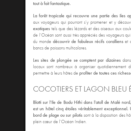
tout à fait fantastique.
La forêt tropicale qui recouvre une partie des îles 
aux voyageurs qui pourront s’y promener et y découv
exotiques
tels que des lézards et des oiseaux aux coule
de l’Océan sont aussi très appréciés des voyageurs qui
du monde
découvrir de fabuleux récifs coralliens
et c
bancs de poissons multicolores.
Les sites de plongée se comptent par dizaines
dans 
locaux sont nombreux à organiser quotidiennement d
permettre à leurs hôtes de
profiter de toutes ces riches
COCOTIERS ET LAGON BLEU
Blotti sur l’île de Bodu Hithi dans l’atoll de Malé no
est un hôtel cinq étoiles véritablement exceptionnel.
bord de plage ou sur pilotis
sont à la disposition des hô
plein cœur de l’Océan Indien.