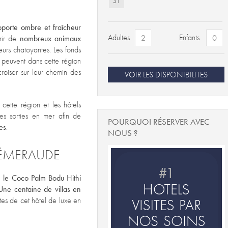
31
apporte ombre et fraîcheur
Adultes
Enfants
rir de
nombreux animaux
urs chatoyantes. Les fonds
 peuvent dans cette région
roiser sur leur chemin des
VOIR LES DISPONIBILITES
cette région et les hôtels
es sorties en mer afin de
POURQUOI RÉSERVER AVEC
ses
.
NOUS ?
 ÉMERAUDE
rd, le Coco Palm Bodu Hithi
Une centaine de villas en
tes de cet hôtel de luxe en