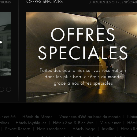
OFFRES SPECIALES
CTIONS
TOUTES LES OFFRES SPÉCIAL
OFFRES
SPECIALES
Faites des économies sur vos réservations
dans les plus beaux hôtels du monde
grâce à nos offres spéciales
ur cet été
Hôtels du Maroc
Vacances d'été au bout du monde
Natu
aïbes
Hôtels Mythiques
Hôtels Spa & Bien-être
Vue sur mer
Hôtel
Private Resorts
Hotels tendance
Hôtels lodge
Insolite
Hôtels R