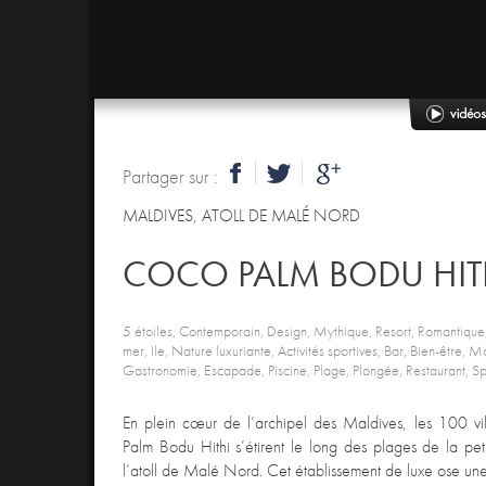
Partager sur :
MALDIVES
,
ATOLL DE MALÉ NORD
COCO PALM BODU HIT
5 étoiles, Contemporain, Design, Mythique, Resort, Romantique, 
mer, Ile, Nature luxuriante, Activités sportives, Bar, Bien-être, 
Gastronomie, Escapade, Piscine, Plage, Plongée, Restaurant, Sp
En plein cœur de l’archipel des Maldives, les 100 vil
Palm Bodu Hithi s’étirent le long des plages de la pet
l’atoll de Malé Nord. Cet établissement de luxe ose un