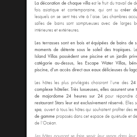
La décoration de chaque villa
est le fruit du travail de 
fois asiatique et contemporaine, qui ont su
créer d
lesquels on se sent très vite à l’aise. Les chambres accue
salles de bains sont somptueuses avec de larges b
intérieures et extérieures.
Les terrasses sont en bois et équipées de bains de s
moments de détente sous le soleil des tropiques.
Le
Island Villas possèdent une piscine et un jardin privé
catégorie au-dessus, les Escape Water Villas, béné
piscine, d’un accès direct aux eaux délicieuses du lag
Les hôtes les plus privilégiés choisiront l’une des
24 
complexe hôtelier. Très luxueuses, elles assurent une to
de majordome 24 heures sur 24
pour répondre à
restaurant Stars leur est exclusivement réservé.
Elles s
spa
, ouvert à tous les hôtes qui souhaitent profiter des
m
de gamme
proposés dans cet espace de quiétude et de 
de l’Océan.
Les hôtes pourront se faire servir leur repas dans leur 