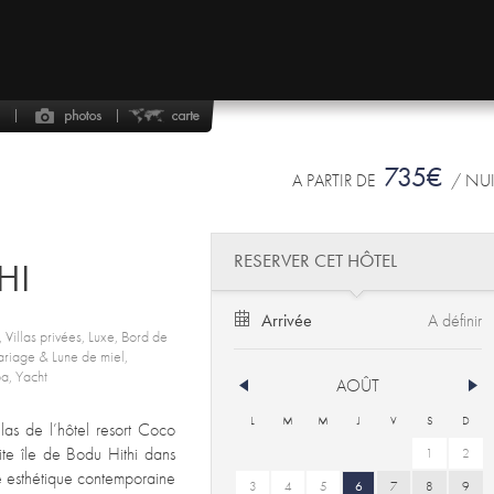
735€
A PARTIR DE
/ NU
RESERVER CET HÔTEL
HI
Arrivée
Villas privées, Luxe, Bord de
Mariage & Lune de miel,
a, Yacht
AOÛT
L
M
M
J
V
S
D
las de l’hôtel resort Coco
ite île de Bodu Hithi dans
1
2
e esthétique contemporaine
3
4
5
6
7
8
9