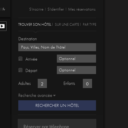
S'inscrire
S'identifier
Mes réservations
Fr
|
|
TROUVER SON HÔTEL
SUR UNE CARTE
PAR TYPE
Destination
Arrivée
Départ
Adultes
Enfants
Recherche avancée
RECHERCHER UN HÔTEL
Réserver par télephone