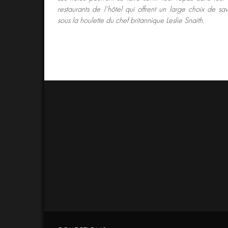
restaurants de l’hôtel qui offrent un large choix de 
sous la houlette du chef britannique Leslie Snaith.