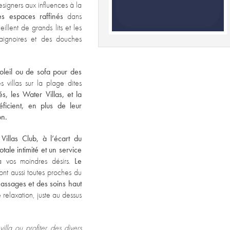
designers aux influences à la
es espaces raffinés
dans
illent de grands lits et les
aignoires et des douches
oleil ou de sofa pour des
s villas sur la plage dites
s, les Water Villas, et la
ficient, en plus de leur
on.
Villas Club, à l’écart du
tale intimité et un service
 vos moindres désirs.
Le
ont aussi toutes proches du
assages et des soins haut
relaxation, juste au dessus
villa ou profiter des divers