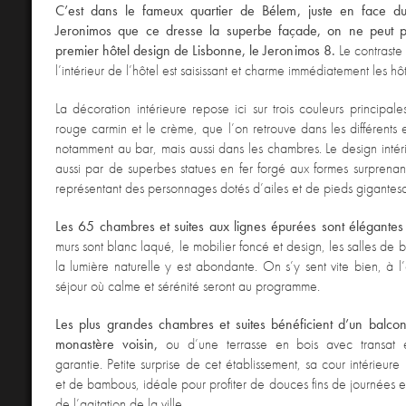
C’est dans le fameux quartier de Bélem, juste en face 
Jeronimos que ce dresse la superbe façade, on ne peut pl
premier hôtel design de Lisbonne, le Jeronimos 8.
Le contraste 
l’intérieur de l’hôtel est saisissant et charme immédiatement les hô
La décoration intérieure repose ici sur trois couleurs principale
rouge carmin et le crème, que l’on retrouve dans les différent
notamment au bar, mais aussi dans les chambres. Le design intéri
aussi par de superbes statues en fer forgé aux formes surprena
représentant des personnages dotés d’ailes et de pieds gigantes
Les 65 chambres et suites aux lignes épurées sont élégante
murs sont blanc laqué, le mobilier foncé et design, les salles de 
la lumière naturelle y est abondante. On s’y sent vite bien, à l’
séjour où calme et sérénité seront au programme.
Les plus grandes chambres et suites bénéficient d’un balco
monastère voisin,
ou d’une terrasse en bois avec transat
garantie. Petite surprise de cet établissement, sa cour intérieu
et de bambous, idéale pour profiter de douces fins de journées en
de l’agitation de la ville.