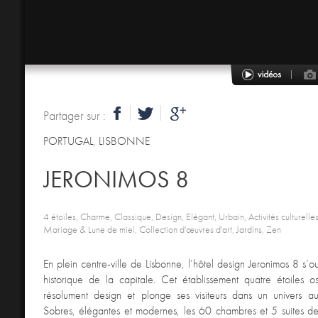
Partager sur :
PORTUGAL
,
LISBONNE
JERONIMOS 8
4 étoiles, Charme, Classique, Design, Elégant, Urbain, Activités culturelles
Mariage & Lune de miel, Collection d'œuvres d'art, Jardins, Zen
En plein centre-ville de Lisbonne, l’hôtel design Jeronimos 8 s’ou
historique de la capitale. Cet établissement quatre étoiles o
résolument design et plonge ses visiteurs dans un univers aux
Sobres, élégantes et modernes, les 60 chambres et 5 suites de l