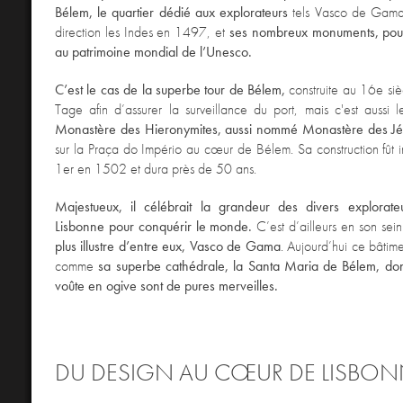
Bélem, le quartier dédié aux explorateurs
tels Vasco de Gama 
direction les Indes en 1497, et
ses nombreux monuments, pour
au patrimoine mondial de l’Unesco.
C’est le cas de la superbe tour de Bélem,
construite au 16e sièc
Tage afin d’assurer la surveillance du port, mais c'est aussi
Monastère des Hieronymites, aussi nommé Monastère des J
sur la Praça do Império au cœur de Bélem. Sa construction fût 
1er en 1502 et dura près de 50 ans.
Majestueux, il célébrait la grandeur des divers explorateu
Lisbonne pour conquérir le monde.
C’est d’ailleurs en son sein
plus illustre d’entre eux, Vasco de Gama
. Aujourd’hui ce bâtime
comme
sa superbe cathédrale, la Santa Maria de Bélem, dont 
voûte en ogive sont de pures merveilles.
DU DESIGN AU CŒUR DE LISBO