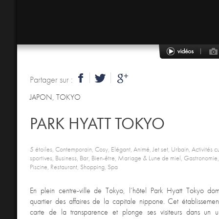
Partager sur :
JAPON
,
TOKYO
PARK HYATT TOKYO
5 étoiles, Contemporain, Cosy, Elégant, Animé, Jet set, Urbain, Activités cul
sportives, Business, Bar, Bien-être, Mariage & Lune de miel, Gastronomie, 
Piscine, Restaurant, Shopping, Spa
En plein centre-ville de Tokyo, l’hôtel Park Hyatt Tokyo do
quartier des affaires de la capitale nippone. Cet établisseme
carte de la transparence et plonge ses visiteurs dans un uni