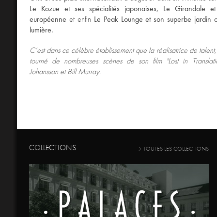
Le Kozue et ses spécialités japonaises, Le Girandole et
européenne
et enfin
Le Peak Lounge et son superbe jardin c
lumière.
C’est dans ce célèbre établissement que la réalisatrice de talent
tourné de nombreuses scènes de son film "Lost in Translati
Johansson et Bill Murray.
COLLECTIONS
TOUTES LES COLLECTIONS