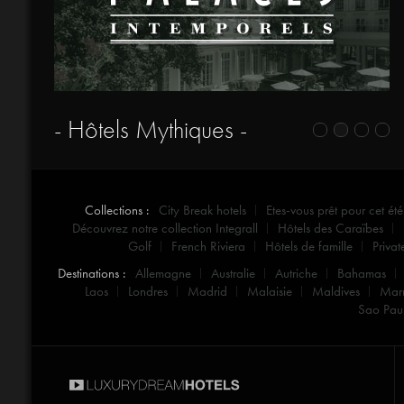
- Hôtels Mythiques -
Collections :
City Break hotels
Etes-vous prêt pour cet été
Découvrez notre collection Integrall
Hôtels des Caraïbes
Golf
French Riviera
Hôtels de famille
Privat
Destinations :
Allemagne
Australie
Autriche
Bahamas
Laos
Londres
Madrid
Malaisie
Maldives
Mar
Sao Pau