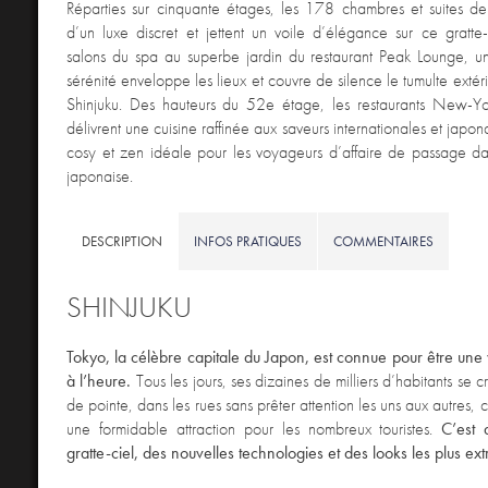
Réparties sur cinquante étages, les 178 chambres et suites de l
d’un luxe discret et jettent un voile d’élégance sur ce gratte-
salons du spa au superbe jardin du restaurant Peak Lounge, 
sérénité enveloppe les lieux et couvre de silence le tumulte extér
Shinjuku. Des hauteurs du 52e étage, les restaurants New-Yo
délivrent une cuisine raffinée aux saveurs internationales et japo
cosy et zen idéale pour les voyageurs d’affaire de passage d
japonaise.
DESCRIPTION
INFOS PRATIQUES
COMMENTAIRES
SHINJUKU
Tokyo, la célèbre capitale du Japon, est connue pour être une 
à l’heure.
Tous les jours, ses dizaines de milliers d’habitants se c
de pointe, dans les rues sans prêter attention les uns aux autres, c
une formidable attraction pour les nombreux touristes.
C’est 
gratte-ciel, des nouvelles technologies et des looks les plus ex