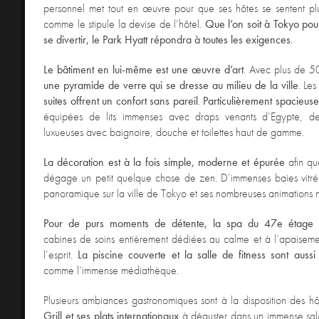
personnel met tout en œuvre pour que ses hôtes se sentent pl
comme le stipule la devise de l’hôtel.
Que l’on soit à Tokyo pou
se divertir, le Park Hyatt répondra à toutes les exigences
.
Le bâtiment en lui-même est une œuvre d’art
. Avec plus de 50
une pyramide de verre qui se dresse au milieu de la ville
. Le
suites offrent un confort sans pareil
.
Particulièrement spacieuse
équipées de lits immenses avec draps venants d’Egypte, de
luxueuses avec baignoire, douche et toilettes haut de gamme.
La décoration est à la fois simple, moderne et épurée
afin qu
dégage un petit quelque chose de zen. D’immenses baies vitrée
panoramique sur la ville de Tokyo et ses nombreuses animations n
Pour de purs moments de détente, la spa du 47e étage
cabines de soins entièrement dédiées au calme et à l’apaiseme
l’esprit.
La piscine couverte et la salle de fitness sont aussi
comme l’immense médiathèque.
Plusieurs ambiances gastronomiques sont à la disposition des h
Grill et ses plats internationaux
à déguster dans un immense sa