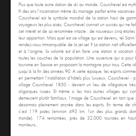
Plus que toute autre station de ski au monde, Courchevel est my
fil des ans l’incarnation même du mariage parfait entre vacances 
Courchevel est le symbole mondial de la station haut de gamme
voyageurs les plus aisés, Courchevel connait un succès qui ne fai
cet intérêt et de sa renommée intacte : de nouveaux cinq étoiles 
leur apparition. Mais quel est ce village qui est devenu, tel Saint
rendez-vous immanquable de la jet-set ? La station naît officiel
et à l’origine, la volonté est d’en faire une station à vocation 
toutes les couches de la population. Une ouverture qui a pour b
tourisme en Savoie en proposant la montagne pour tous. Cette id
jusqu’à la fin des années 90. A cette époque, les esprits comme
en permettant l’installation d’hôtels plus luxueux, Courchevel - 
village Courchevel 1850 - devient un lieu de villégiature trè
oligarques russes. Et même si les trois autres villages qui co
demeurent plutôt familiaux, l’image de Courchevel en tant que s
désormais pleinement ancrée dans les esprits. En terme de chi
c’est 119 pistes (environ 493 km, l'un des plus grands do
monde), 174 remontées, près de 32.000 touristes en hau
moniteurs…