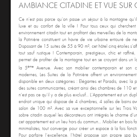
AMBIANCE CITADINE ET VUE SUR 
Ce n’est pas parce qu’on passe un séjour à la montagne qu’il
luxe et au confort de la ville ! Pour tous ceux qui cherchent
environnement citadin tout en profitant des merveilles de la mont
la Potinière constituent un havre de vie urbaine entouré de ne
Disposant de 15 suites de 55 à 90 m², cet hôtel cinq étoiles s’af
tout sauf rustique ! Contemporain, prestigieux, chic et raffiné,
permet de profiter de la montagne tout en se croyant dans un l
ème
la 5
Avenue. Avec son mobilier contemporain et son c
modernes, Les Suites de la Potinière offrent un environnement
disponible en deux catégories : Elégantes et Paradis, avec la po
des suites communicantes, créant ainsi des chambres de 110 e
n’est pas ce qu’il y a de plus exclusif… L’Appartement est un du
endroit unique qui dispose de 4 chambres, 4 salles de bains av
salon de 100 m². Avec sa vue exceptionnelle sur les Trois Val
sobre citadin auquel les décorateurs ont intégrés le charme d’u
cet appartement est un lieu hors du commun… Mobilier en bois fon
minimalistes, tout converge pour créer un espace à la fois foncti
Pour parfaire l’excellence, l’hôtel propose son propre spa 