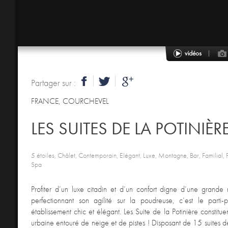
Partager sur :
FRANCE
,
COURCHEVEL
LES SUITES DE LA POTINIÈR
5 étoiles, Châlet, Contemporain, Elégant, Luxe, Montagne, Bar, Familial, P
Spa
Profiter d’un luxe citadin et d’un confort digne d’une grande
perfectionnant son agilité sur la poudreuse, c’est le parti-p
établissement chic et élégant. Les Suite de la Potinière constitu
urbaine entouré de neige et de pistes ! Disposant de 15 suites 