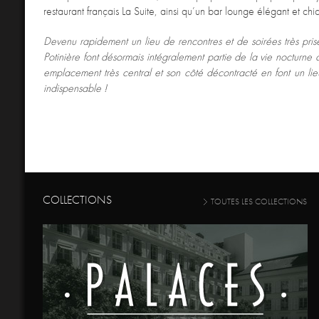
restaurant français La Suite, ainsi qu’un bar lounge élégant et chic
Devenu rapidement un lieu de rencontres et de soirées très prisé
Potinière font désormais intégralement partie de la vie nocturne
emplacement très central et son côté décontracté en font un li
indispensable !
COLLECTIONS
TOUTES LES COLLECTIONS