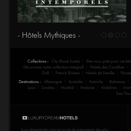
- Hôtels Mythiques -
Collections :
City Break hotels
Etes-vous prêt pour cet été
Découvrez notre collection Integrall
Hôtels des Caraïbes
Golf
French Riviera
Hôtels de famille
Privat
Destinations :
Allemagne
Australie
Autriche
Bahamas
Laos
Londres
Madrid
Malaisie
Maldives
Mar
Sao Pau
luxurydreamhotels.com
est un site de présentation des plus