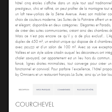
hôtel cinq étoiles s’affiche dans un style tout sauf traditionn
prestigieux, chic et raffiné, on peut profiter de la montagne tout
un loft new-yorkais de la 5ème Avenue. Avec son mobilier co
choix de couleurs moderne, Les Suites de la Potinière offrent un 
et élégant, disponible en deux catégories : Elégantes et Paradis, 
de créer des suites communicantes, créant ainsi des chambres 
Mais ce n’est pas encore ce qu’il y a de plus exclusif… L’A
duplex de 450 m², un endroit unique qui dispose de 4 chambres,
avec jacuzzi et d’un salon de 100 m². Avec sa vue exceptionn
Vallées et son style sobre citadin auquel les décorateurs ont int
chalet savoyard, cet appartement est un lieu hors du commun…
foncé, lignes droites minimalistes, tout converge pour créer u
fonctionnel et convivial. Pour parfaire l’excellence, l’hôtel pro
by Omnisens et un restaurant français La Suite, ainsi qu’un bar lou
DESCRIPTION
INFOS PRATIQUES
COMMENTAIRES
PLUS SUR CET HÔTEL
COURCHEVEL