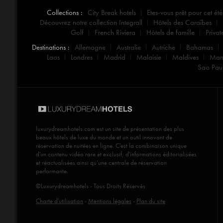
Collections :
City Break hotels
Etes-vous prêt pour cet été
Découvrez notre collection Integrall
Hôtels des Caraïbes
Golf
French Riviera
Hôtels de famille
Privat
Destinations :
Allemagne
Australie
Autriche
Bahamas
Laos
Londres
Madrid
Malaisie
Maldives
Mar
Sao Pau
luxurydreamhotels.com
est un site de présentation des plus
beaux hôtels de luxe du monde et un outil innovant de
réservation de nuitées en ligne. C'est la combinaison unique
d'un contenu vidéo rare et exclusif, d'informations éditorialisées
et réactualisées ainsi qu’une centrale de réservation
performante.
©Luxurydreamhotels - Tous Droits Réservés
Charte d'utilisation
-
Mentions légales
-
Plan du site