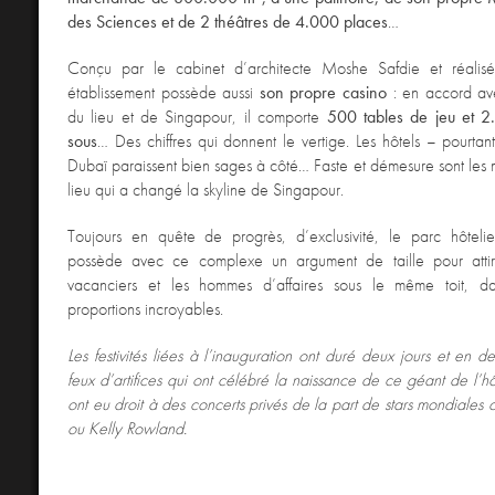
des Sciences et de 2 théâtres de 4.000 places
…
Conçu par le cabinet d’architecte Moshe Safdie et réalis
établissement possède aussi
son propre casino
: en accord av
du lieu et de Singapour, il comporte
500 tables de jeu et 
sous
… Des chiffres qui donnent le vertige. Les hôtels – pourta
Dubaï paraissent bien sages à côté… Faste et démesure sont les 
lieu qui a changé la skyline de Singapour.
Toujours en quête de progrès, d’exclusivité, le parc hôtelier
possède avec ce complexe un argument de taille pour attire
vacanciers et les hommes d’affaires sous le même toit, d
proportions incroyables.
Les festivités liées à l’inauguration ont duré deux jours et en d
feux d’artifices qui ont célébré la naissance de ce géant de l’hôte
ont eu droit à des concerts privés de la part de stars mondiale
ou Kelly Rowland.