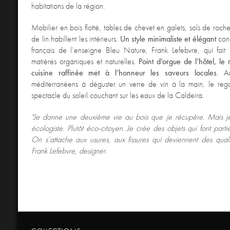
habitations de la région.
Mobilier en bois flotté, tables de chevet en galets, sols de roch
de lin habillent les intérieurs.
Un style minimaliste et élégant
conç
français de l’enseigne Bleu Nature, Frank Lefebvre, qui fait 
matières organiques et naturelles.
Point d’orgue de l’hôtel, le 
cuisine raffinée met à l’honneur les saveurs locales
. A
méditerranéens à déguster un verre de vin à la main, le rega
spectacle du soleil couchant sur les eaux de la Caldeira.
"Je donne une deuxième vie au bois que je récupère. Mais 
écologiste. Plutôt éco-citoyen. Je crée des objets qui font part
On s’attache aux usures, aux fissures qui deviennent des qualit
Frank Lefebvre, designer.