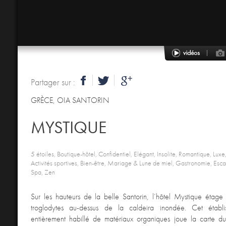
Partager sur :
GRÈCE
,
OIA SANTORIN
MYSTIQUE
5 étoiles, Boutique-hôtel, Confidentiel, Elégant, Insolite, Romantique, Luxe
Activités sportives, Bien-être, Mariage & Lune de miel, Gastronomie, Esc
Spa, Zen
Sur les hauteurs de la belle Santorin, l’hôtel Mystique étag
troglodytes au-dessus de la caldeira inondée. Cet établ
entièrement habillé de matériaux organiques joue la carte du