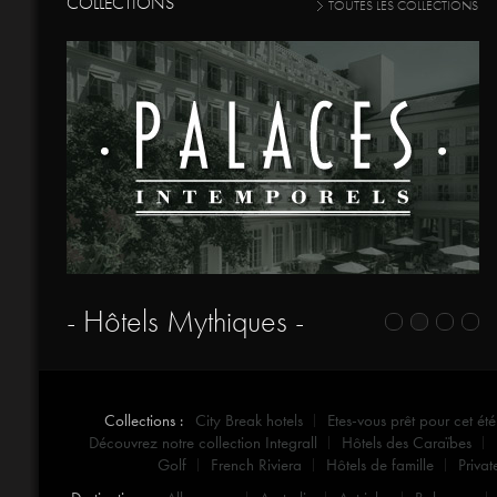
COLLECTIONS
TOUTES LES COLLECTIONS
- Hôtels Mythiques -
Collections :
City Break hotels
Etes-vous prêt pour cet été
Découvrez notre collection Integrall
Hôtels des Caraïbes
Golf
French Riviera
Hôtels de famille
Privat