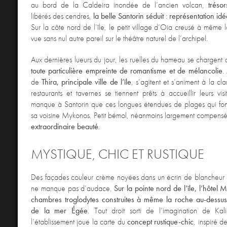
au bord de la Caldeira inondée de l’ancien volcan,
tréso
libérés des cendres,
la belle Santorin séduit
:
représentation id
Sur la côte nord de l’île, le petit village d’Oia creusé à même l
vue sans nul autre pareil sur le théâtre naturel de l’archipel.
Aux dernières lueurs du jour, les ruelles du hameau se chargent
toute particulière empreinte de romantisme et de mélancolie
.
de
Thira, principale ville de l’île
, s’agitent et s’animent à la cl
restaurants et tavernes se tiennent prêts à accueillir leurs vis
manque à Santorin que ces longues étendues de plages qui font
sa voisine Mykonos. Petit bémol, néanmoins largement compens
extraordinaire beauté
.
MYSTIQUE, CHIC ET RUSTIQUE
Des façades couleur crème noyées dans un écrin de blancheur 
ne manque pas d’audace.
Sur la pointe nord de l’île, l’hôtel 
chambres troglodytes construites à même la roche au-dessu
de la mer Égée
. Tout droit sorti de l’imagination de Kali
l’établissement joue la carte du
concept rustique-chic
, inspiré d