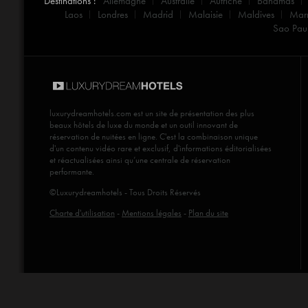
Destinations :
Allemagne
Australie
Autriche
Bahamas
Laos
Londres
Madrid
Malaisie
Maldives
Mar
Sao Pau
luxurydreamhotels.com
est un site de présentation des plus
beaux hôtels de luxe du monde et un outil innovant de
réservation de nuitées en ligne. C'est la combinaison unique
d'un contenu vidéo rare et exclusif, d'informations éditorialisées
et réactualisées ainsi qu’une centrale de réservation
performante.
©Luxurydreamhotels - Tous Droits Réservés
Charte d'utilisation
-
Mentions légales
-
Plan du site