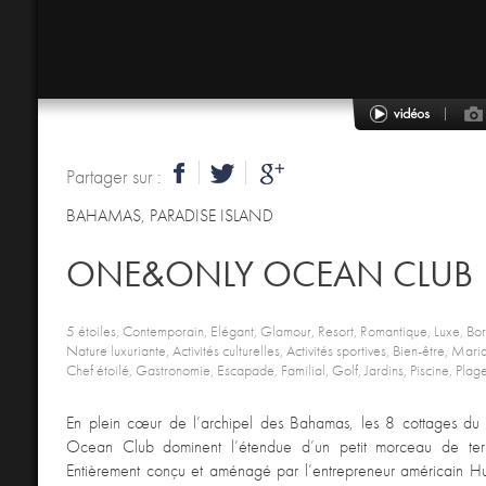
Partager sur :
BAHAMAS
,
PARADISE ISLAND
ONE&ONLY OCEAN CLUB
5 étoiles, Contemporain, Elégant, Glamour, Resort, Romantique, Luxe, Bor
Nature luxuriante, Activités culturelles, Activités sportives, Bien-être, Mar
Chef étoilé, Gastronomie, Escapade, Familial, Golf, Jardins, Piscine, Plag
En plein cœur de l’archipel des Bahamas, les 8 cottages d
Ocean Club dominent l’étendue d’un petit morceau de terr
Entièrement conçu et aménagé par l’entrepreneur américain Hun