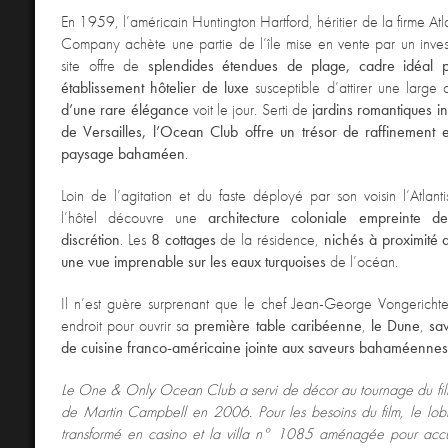
En 1959, l’américain Huntington Hartford, héritier de la firme Atl
Company achète une partie de l’île mise en vente par un invest
site offre de
splendides étendues de plage, cadre idéal p
établissement hôtelier de luxe
susceptible d’attirer une large 
d’une rare élégance
voit le jour. Serti de
jardins romantiques in
de Versailles, l’Ocean Club offre un trésor de raffinement
paysage bahaméen
.
Loin de l’agitation et du faste déployé par son voisin l’Atlanti
l’hôtel découvre une
architecture coloniale empreinte 
discrétion
. Les
8 cottages
de la résidence,
nichés à proximité 
une vue imprenable sur les eaux turquoises
de l’océan.
Il n’est guère surprenant que le chef Jean-George Vongerichten
endroit pour ouvrir sa
première table caribéenne
,
le
Dune
,
sa
de cuisine franco-américaine jointe aux saveurs bahaméennes
Le One & Only Ocean Club a servi de décor au tournage du fil
de Martin Campbell en 2006. Pour les besoins du film, le lobb
transformé en casino et la villa n° 1085 aménagée pour accu