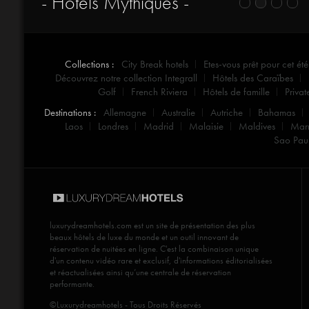
- Hôtels Mythiques -
Collections :
City Break hotels
Etes-vous prêt pour cet été
Découvrez notre collection Integrall
Hôtels des Caraïbes
Golf
French Riviera
Hôtels de famille
Privat
Destinations :
Allemagne
Australie
Autriche
Bahamas
Laos
Londres
Madrid
Malaisie
Maldives
Mar
Sao Pau
luxurydreamhotels.com
est un site de présentation des plus
beaux hôtels de luxe du monde et un outil innovant de
réservation de nuitées en ligne. C'est la combinaison unique
d'un contenu vidéo rare et exclusif, d'informations éditorialisées
et réactualisées ainsi qu’une centrale de réservation
performante.
©Luxurydreamhotels - Tous Droits Réservés