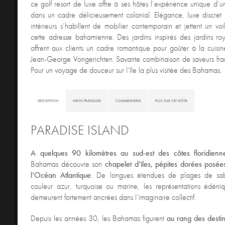
ce golf resort de luxe offre à ses hôtes l’expérience unique d’une
dans un cadre délicieusement colonial. Elégance, luxe discret e
intérieurs s’habillent de mobilier contemporain et jettent un voi
cette adresse bahamienne. Des jardins inspirés des jardins ro
offrent aux clients un cadre romantique pour goûter à la cuisin
Jean-George Vongerichten. Savante combinaison de saveurs fr
Pour un voyage de douceur sur l’île la plus visitée des Bahamas.
DESCRIPTION
INFOS PRATIQUES
COMMENTAIRES
PLUS SUR CET HÔTEL
PARADISE ISLAND
A quelques 90 kilomètres au sud-est des côtes floridienn
Bahamas découvre son
chapelet d’îles, pépites dorées posée
l’Océan Atlantique
. De longues étendues de plages de sab
couleur azur, turquoise ou marine, les représentations édéniq
demeurent fortement ancrées dans l’imaginaire collectif.
Depuis les années 30, les Bahamas figurent
au rang des destin