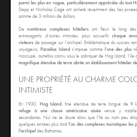
parmi les plus en vogue, particulièrement appréciée du tout
Depp et Nicholas Cage ont acheté récemment des îles privée
somme de 3 millions de dollars.
De
nombreux complexes hôteliers
ont fleuri le long des 
extravagants, d’autres intimistes, pour accueillir
chaque anné
visiteurs
de passage sur l’archipel. Emblématique du succès ren
voyageurs,
Paradise Island
s’impose comme
l’une des plus vi
inoccupé, autrefois connu sous le sobriquet de Hog Island, l’île
magnifique étendue de terre abrite un établissement hôtelier 
UNE PROPRIÉTÉ AU CHARME COLO
INTIMISTE
En 1930,
Hog Island
, fine étendue de terre longue de 9 ki
refuge à une classe américaine aisée
venue y installe
secondaires. Nul ne se doute alors que l’île au nom peu élogi
quelques années plus tard
l’un des complexes touristiques les 
l’archipel
des Bahamas.