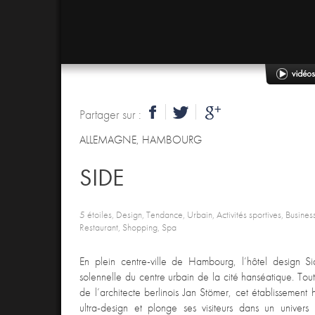
Partager sur :
ALLEMAGNE
,
HAMBOURG
SIDE
5 étoiles, Design, Tendance, Urbain, Activités sportives, Busine
Restaurant, Shopping, Spa
En plein centre-ville de Hambourg, l’hôtel design S
solennelle du centre urbain de la cité hanséatique. Tout 
de l’architecte berlinois Jan Stömer, cet établissement
ultra-design et plonge ses visiteurs dans un univers 