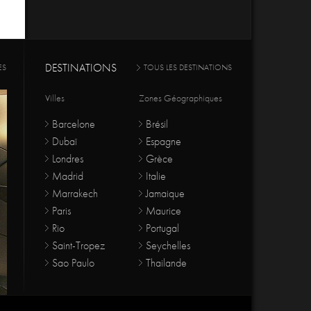
DESTINATIONS
ES
TOUS LES DESTINATIONS
Villes
Zones Géographiques
Barcelone
Brésil
Dubaï
Espagne
Londres
Grèce
Madrid
Italie
Marrakech
Jamaique
Paris
Maurice
Rio
Portugal
Saint-Tropez
Seychelles
Sao Paulo
Thailande