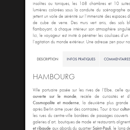
insolites ou toniques, les 168 chambres et 10 suites
lumières colorées sous la conduite du scénographe a
jettent un voile de sérénité sur l’immensité des espaces d
de cube de verre. Des murs vert anis, des sols b
flamboyant, à chaque intérieur son atmosphère singulièr
Ici, le voyageur est invité à pénétrer les coulisses d’un 
l’agitation du monde extérieur. Une adresse zen pour no
DESCRIPTION
INFOS PRATIQUES
COMMENTAIRE
HAMBOURG
Ville portuaire posée sur les rives de l’Elbe, celle
ouverte sur le monde
, recèle de curiosités et 
Cosmopolite et moderne
, la deuxième plus grande
après Berlin aime jouer des contrastes. Tour à tour
cultu
les rues du centre-ville bordées de passages couverts
galeries d’art, boutiques de mode et restaurants alignen
et ribaude
aux abords du quartier
Saint-Pauli
, le long 