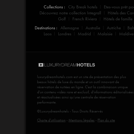
Collections :
City Break hotels
Etes-vous prêt po
Découvrez notre collection Integrall
Hôtels des Car
Golf
French Riviera
Hôtels de famille
Destinations :
Allemagne
Australie
Autriche
Ba
Laos
Londres
Madrid
Malaisie
Maldive
luxurydreamhotels.com
est un site de présentation des plus
beaux hôtels de luxe du monde et un outil innovant de
réservation de nuitées en ligne. C'est la combinaison unique
d'un contenu vidéo rare et exclusif, d'informations éditorialisées
et réactualisées ainsi qu’une centrale de réservation
performante.
©Luxurydreamhotels - Tous Droits Réservés
Charte d'utilisation
-
Mentions légales
-
Plan du site