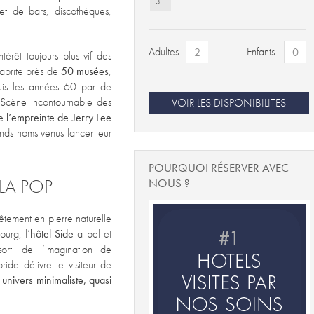
31
et de bars, discothèques,
Adultes
Enfants
térêt toujours plus vif des
e abrite près de
50 musées
,
puis les années 60 par de
. Scène incontournable des
VOIR LES DISPONIBILITES
re
l’empreinte de Jerry Lee
nds noms venus lancer leur
POURQUOI RÉSERVER AVEC
LA POP
NOUS ?
êtement en pierre naturelle
urg, l’
hôtel Side
a bel et
orti de l’imagination de
bride délivre le visiteur de
n
univers minimaliste, quasi