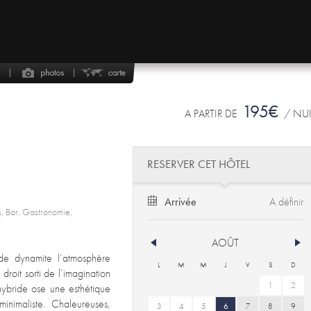
195€
A PARTIR DE
/ NU
RESERVER CET HÔTEL
Arrivée
ss, Bar, Gastronomie,
AOÛT
ide dynamite l’atmosphère
L
M
M
J
V
S
D
droit sorti de l’imagination
1
2
 hybride ose une esthétique
minimaliste. Chaleureuses,
3
4
5
6
7
8
9