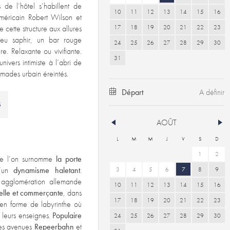
 de l’hôtel s’habillent de
10
11
12
13
14
15
16
méricain Robert Wilson et
17
18
19
20
21
22
23
e cette structure aux allures
leu saphir, un bar rouge
24
25
26
27
28
29
30
e. Relaxante ou vivifiante.
31
univers intimiste à l’abri de
mades urbain éreintés.
Départ
S
AOÛT
L
M
M
J
V
S
D
1
2
 que l’on surnomme
la porte
d’un
dynamisme haletant
.
3
4
5
6
7
8
9
 agglomération allemande
10
11
12
13
14
15
16
relle et commerçante
, dans
17
18
19
20
21
22
23
 en forme de labyrinthe où
t leurs enseignes.
Populaire
24
25
26
27
28
29
30
des avenues
Repeerbahn
et