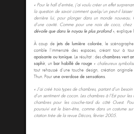
« Pour le hall d’entrée, j’ai voulu créer un effet surprenan
la question de savoir comment quelqu’un peut-il laisser le
derrière lui, pour plonger dans un monde nouveau.
d’une cavité. Comme pour une noix de coco, chez
dévoile que dans le noyau le plus profond
»
, explique 
À coup de
jets de lumière colorée
, le scénographe
comble l’immensité des espaces, créant tour à to
apaisante ou tonique
. Le résultat : des
chambres vert an
saphir
, un
bar habillé de rouge
« chaleureux symbolisa
tout rehaussé d’une touche design, création originale 
Thun. Pour
une overdose de sensations
.
« J’ai créé trois types de chambres, partant d’un besoin
d’un sentiment de cocon. Les chambres à l’Est pour les l
chambres pour les couche-tard du côté Ouest. Pour t
poursuivi est le bien-être, comme dans un costume su
citation tirée de la revue Décors, février 2005.