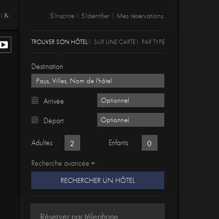
S'inscrire
S'identifier
Mes réservations
Fr
|
|
TROUVER SON HÔTEL
SUR UNE CARTE
PAR TYPE
Destination
Arrivée
Départ
Adultes
Enfants
Recherche avancée
RECHERCHER UN HÔTEL
Réserver par télephone