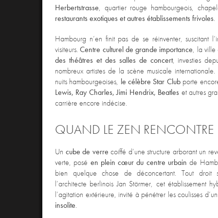
Herbertstrasse
, quartier rouge hambourgeois, chapel
restaurants exotiques et autres établissements frivoles
.
Hambourg n’en finit pas de se réinventer, suscitant l’in
visiteurs.
Centre culturel de grande importance
, la vill
des théâtres et des salles de concert
, investies de
nombreux artistes de la scène musicale internationale
nuits hambourgeoises,
le célèbre Star Club
porte enco
Lewis, Ray Charles, Jimi Hendrix, Beatles
et autres gra
carrière encore indécise.
QUAND LE ZEN RENCONTRE 
Un
cube de verre
coiffé d’une structure arborant un rev
verte, posé
en plein cœur du centre urbain
de Hambo
bien quelque chose de déconcertant. Tout droit s
l’architecte berlinois Jan Störmer, cet établissement hy
l’agitation extérieure, invité à pénétrer les coulisses d’u
insolite
.