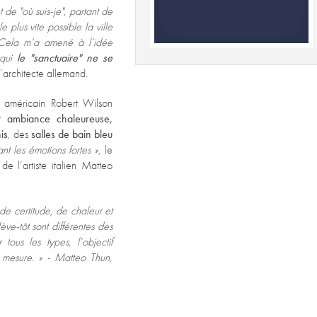
t de "où suis-je", partant de
 plus vite possible la ville
 Cela m’a amené à l’idée
 qui
le "sanctuaire" ne se
l’architecte allemand.
 américain Robert Wilson
ur
ambiance chaleureuse,
is
, des
salles de bain bleu
nt les émotions fortes »
, le
de l’artiste italien Matteo
 de certitude, de chaleur et
ève-tôt sont différentes des
ous les types, l’objectif
r mesure. » - Matteo Thun,