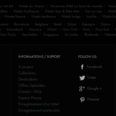
ur cet été
Hôtels du Maroc
Vacances d'été au bout du monde
Natu
aïbes
Hôtels Mythiques
Hôtels Spa & Bien-être
Vue sur mer
Hôtel
Private Resorts
Hotels tendance
Hôtels lodge
Insolite
Hôtels R
hamas
Barcelone
Belgique
Brésil
Dubaï
Espagne
Grèce
s
Marrakech
Maurice
Miami
New York
Paris
Pays-bas
Sao Paulo
Seychelles
Singapour
Sri Lanka
Thailande
Vietna
INFORMATIONS / SUPPORT
FOLLOW US:
A propos
Facebook
Collections
Twitter
Destinations
Offres Spéciales
Google +
Contact - FAQ
Espace Presse
Pinterest
Enregistrement d'un hôtel
Enregistrement partenaire