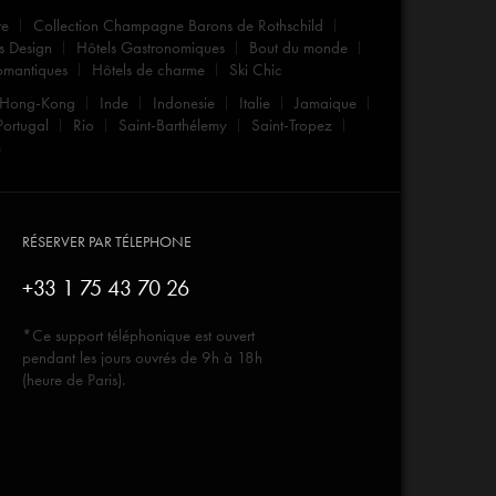
re
Collection Champagne Barons de Rothschild
s Design
Hôtels Gastronomiques
Bout du monde
omantiques
Hôtels de charme
Ski Chic
Hong-Kong
Inde
Indonesie
Italie
Jamaique
Portugal
Rio
Saint-Barthélemy
Saint-Tropez
m
RÉSERVER PAR TÉLEPHONE
+33 1 75 43 70 26
*Ce support téléphonique est ouvert
pendant les jours ouvrés de 9h à 18h
(heure de Paris).