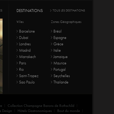
DESTINATIONS
ES
TOUS LES DESTINATIONS
Villes
Zones Géographiques
Barcelone
Brésil
Dubaï
Espagne
Londres
Grèce
Madrid
Italie
Marrakech
Jamaique
Paris
Maurice
Rio
Portugal
Saint-Tropez
Seychelles
Sao Paulo
Thailande
re
Collection Champagne Barons de Rothschild
s Design
Hôtels Gastronomiques
Bout du monde