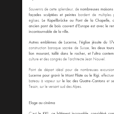
Souvenirs de cette splendeur, de
nombreuses maisons 
façades sculptées et peintes
bordent de multiples 
églises.
Le Kapellbrücke ou Pont de la Chapelle, 
ancien pont de bois couvert d’Europe est avec le r
incontournable de la ville.
Autres emblèmes de Lucerne,
l’église jésuite du 17
construction baroque sacrée de Suisse,
les deux tours
lion mourant, taillé dans le rocher, et l’ultra cont
culture et des congrès de l'architecte Jean Nouvel.
Point de départ idéal pour de nombreuses excursio
Lucerne pour gravir le Mont Pilate ou le Rigi
, effectue
bateau à vapeur sur
le lac des Quatre-Cantons
et se
Tessin, sur le versant sud des Alpes.
Eloge au cinéma
C’est
le KKL, ce bâtiment incroyable, considéré co