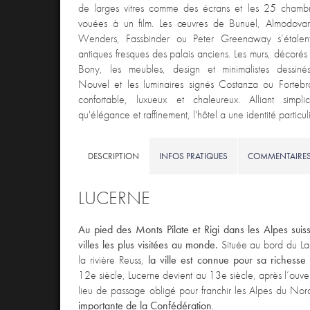
de larges vitres comme des écrans et les 25 chambr
vouées à un film. Les œuvres de Bunuel, Almodovar
Wenders, Fassbinder ou Peter Greenaway s’étale
antiques fresques des palais anciens. Les murs, décorés 
Bony, les meubles, design et minimalistes dessin
Nouvel et les luminaires signés Costanza ou Fortebr
confortable, luxueux et chaleureux. Alliant simplici
qu'élégance et raffinement, l'hôtel a une identité particul
DESCRIPTION
INFOS PRATIQUES
COMMENTAIRE
LUCERNE
Au pied des Monts Pilate et Rigi dans les Alpes suis
villes les plus visitées au monde.
Située au bord du La
la rivière Reuss,
la ville est connue pour sa richesse 
12e siècle, Lucerne devient au 13e siècle, après l’ouve
lieu de passage obligé pour franchir les Alpes du No
importante de la Confédération
.