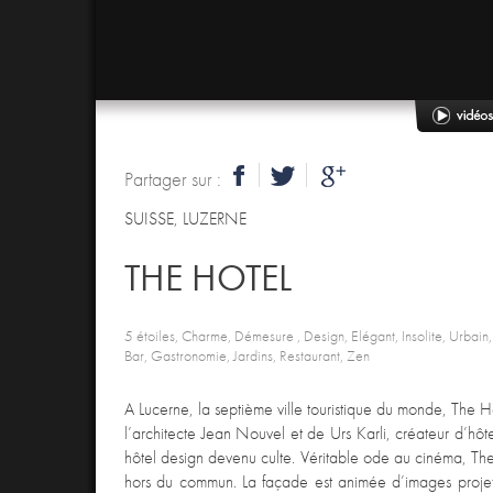
Partager sur :
SUISSE
,
LUZERNE
THE HOTEL
5 étoiles, Charme, Démesure , Design, Elégant, Insolite, Urbain, A
Bar, Gastronomie, Jardins, Restaurant, Zen
A Lucerne, la septième ville touristique du monde, The H
l’architecte Jean Nouvel et de Urs Karli, créateur d’hôt
hôtel design devenu culte. Véritable ode au cinéma, The
hors du commun. La façade est animée d’images projetée