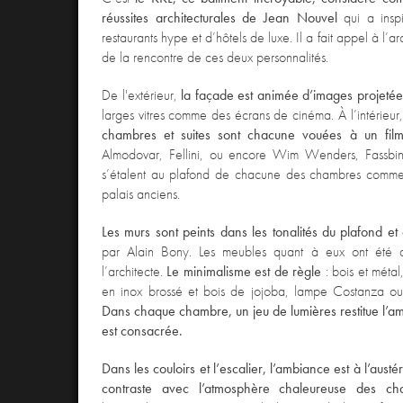
réussites architecturales de Jean Nouvel
qui a inspi
restaurants hype et d’hôtels de luxe. Il a fait appel à l’ar
de la rencontre de ces deux personnalités.
De l'extérieur,
la façade est animée d’images projetée
larges vitres comme des écrans de cinéma. À l’intérieu
chambres et suites sont chacune vouées à un fil
Almodovar, Fellini, ou encore Wim Wenders, Fassb
s’étalent au plafond de chacune des chambres comme 
palais anciens.
Les murs sont peints dans les tonalités du plafond et
par Alain Bony. Les meubles quant à eux ont été d
l’architecte.
Le minimalisme est de règle
: bois et méta
en inox brossé et bois de jojoba, lampe Costanza ou
Dans chaque chambre, un jeu de lumières restitue l’am
est consacrée.
Dans les couloirs et l’escalier, l’ambiance est à l’austér
contraste avec l’atmosphère chaleureuse des ch