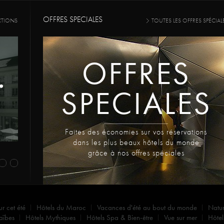
OFFRES SPECIALES
CTIONS
TOUTES LES OFFRES SPÉCIAL
OFFRES
SPECIALES
Faites des économies sur vos réservations
dans les plus beaux hôtels du monde
grâce à nos offres spéciales
ur cet été
Hôtels du Maroc
Vacances d'été au bout du monde
Natu
aïbes
Hôtels Mythiques
Hôtels Spa & Bien-être
Vue sur mer
Hôtel