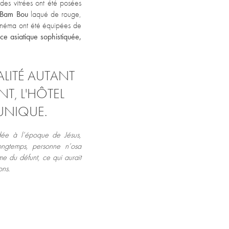
ades vitrées ont été posées
t Bam Bou
laqué de rouge,
inéma ont été équipées de
ce asiatique sophistiquée,
UALITÉ AUTANT
T, L'HÔTEL
UNIQUE.
dée à l’époque de Jésus,
ngtemps, personne n’osa
me du défunt, ce qui aurait
ons.