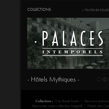
COLLECTIONS
TOUTES LES COLLE
- Hôtels Mythiques -
Collections :
City Break hotels
Etes-vous prêt po
Découvrez notre collection Integrall
Hôtels des Car