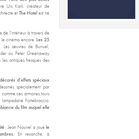
ré Urs Karli, créateur de
chitecte et
The Hotel
est né
s
de l'intérieur à travers de
r, le cinéma encore.
Les 25
m
. Les œuvres de Bunuel,
inder ou Peter Greenaway
les antiques fresques des
 décorés d’effets spéciaux
essinés spécialement par
l, comme ces armoires tours
 lampadaire Fortebraccio.
biance du film auquel elle
ité
: Jean Nouvel a joué
le
ambres.
En revanche, à