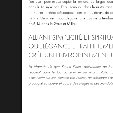
l'entresol, pour mieux capter la lumière, de larges faç
dans
le Lounge bar.
Et au sous-sol, dans
le restauran
de hautes fenêtres découpées comme des écrans de c
miroirs. On y vient pour déguster
une cuisine à tendan
noté 15 dans le Gault et Millau
.
ALLIANT SIMPLICITÉ ET SPIRIT
QU'ÉLÉGANCE ET RAFFINEMEN
CRÉE UN ENVIRONNEMENT 
La légende dit que Ponce Pilate, gouverneur de Ju
reposait dans le lac au sommet du Mont Pilate.
Lo
s’aventurer sur son sommet par crainte de déranger l’â
provoqué sa colère et causé des orages et des inondati