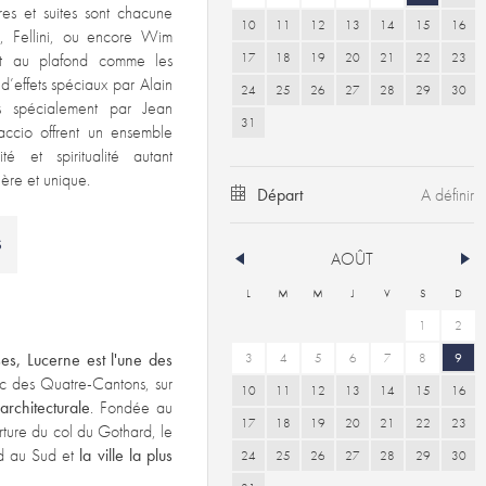
es et suites sont chacune
10
11
12
13
14
15
16
, Fellini, ou encore Wim
17
18
19
20
21
22
23
nt au plafond comme les
d’effets spéciaux par Alain
24
25
26
27
28
29
30
és spécialement par Jean
31
accio offrent un ensemble
té et spiritualité autant
ière et unique.
Départ
S
AOÛT
L
M
M
J
V
S
D
1
2
ses, Lucerne est l'une des
3
4
5
6
7
8
9
c des Quatre-Cantons, sur
10
11
12
13
14
15
16
architecturale
. Fondée au
17
18
19
20
21
22
23
rture du col du Gothard, le
rd au Sud et
la ville la plus
24
25
26
27
28
29
30