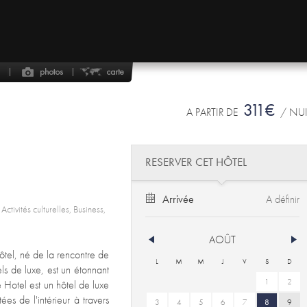
311€
A PARTIR DE
/ NU
RESERVER CET HÔTEL
Arrivée
ctivités culturelles, Business,
AOÛT
ôtel, né de la rencontre de
L
M
M
J
V
S
D
els de luxe, est un étonnant
1
2
 Hotel est un hôtel de luxe
s de l'intérieur à travers
3
4
5
6
7
8
9