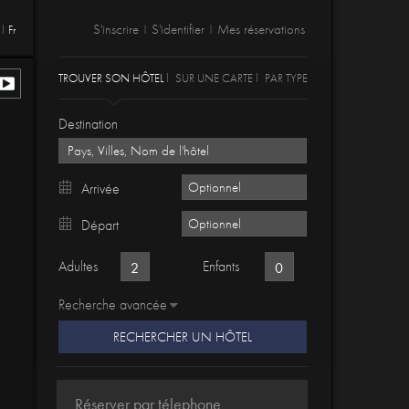
S'inscrire
S'identifier
Mes réservations
Fr
|
|
TROUVER SON HÔTEL
SUR UNE CARTE
PAR TYPE
Destination
Arrivée
Départ
Adultes
Enfants
Recherche avancée
RECHERCHER UN HÔTEL
Réserver par télephone