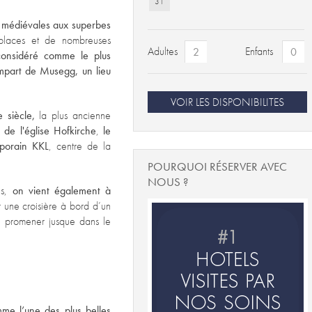
31
médiévales aux superbes
places et de nombreuses
Adultes
Enfants
considéré comme le plus
empart de Musegg, un lieu
VOIR LES DISPONIBILITES
e siècle,
la plus ancienne
 de l'église Hofkirche
,
le
emporain KKL
, centre de la
POURQUOI RÉSERVER AVEC
NOUS ?
ns,
on vient également à
r une croisière à bord d’un
 promener jusque dans le
mme l’une des plus belles