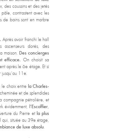
x, des coussins et des jetés
 pâle, contrastent avec les
lles de bains sont en marbre
e.
Après avoir franchi le hall
s ascenseurs dorés, des
la maison.
Des concierges
t efficace.
On choisit sa
nt après le 6e étage. Et si
er jusqu’au 11e.
a le choix entre
la Charles-
 cheminée et de splendides
la compagnie pétrolière, et
ark évidemment,
l’Escoffier
,
uverture du Pierre et
la plus
 qui, située au 39e étage,
ambiance de luxe absolu
.