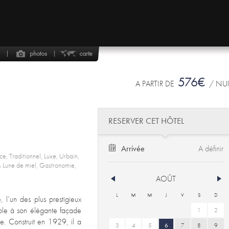
576€
A PARTIR DE
/ NU
RESERVER CET HÔTEL
Arrivée
ce, Traditionnel, Luxe, Urbain,
e & Lune de miel, Gastronomie,
AOÛT
L
M
M
J
V
S
D
 l’un des plus prestigieux
ble à son élégante façade
1
2
ne. Construit en 1929, il a
3
4
5
6
7
8
9