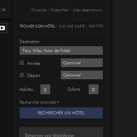
S'inscrire
S'identifier
Mes réservations
Fr
|
|
TROUVER SON HÔTEL
SUR UNE CARTE
PAR TYPE
Destination
Arrivée
Départ
Adultes
Enfants
Recherche avancée
RECHERCHER UN HÔTEL
Réserver par télephone