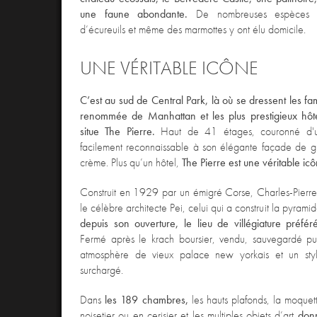
une faune abondante.
De nombreuses espèces d’
d’écureuils et même des marmottes y ont élu domicile.
UNE VÉRITABLE ICÔNE
C’est au sud de Central Park, là où se dressent les fam
renommée de Manhattan et les plus prestigieux hô
situe The Pierre.
Haut de 41 étages, couronné d'une
facilement reconnaissable à son élégante façade de gr
crème. Plus qu’un hôtel,
The Pierre est une véritable ic
Construit en 1929 par un émigré Corse, Charles-Pierr
le célèbre architecte Pei, celui qui a construit la pyram
depuis son ouverture, le lieu de villégiature préfé
Fermé après le krach boursier, vendu, sauvegardé pui
atmosphère de vieux palace new yorkais et un styl
surchargé.
Dans
les 189 chambres,
les hauts plafonds, la moquet
noisetier ou en cerisier et les multiples objets d’art
donn