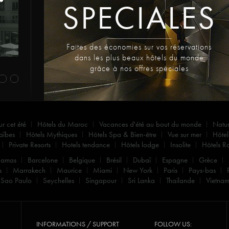
SPECIALES
Faites des économies sur vos réservations
dans les plus beaux hôtels du monde
grâce à nos offres spéciales
ur cet été
Hôtels du Maroc
Vacances d'été au bout du monde
Natu
aïbes
Hôtels Mythiques
Hôtels Spa & Bien-être
Vue sur mer
Hôtel
Private Resorts
Hotels tendance
Hôtels lodge
Insolite
Hôtels R
hamas
Barcelone
Belgique
Brésil
Dubaï
Espagne
Grèce
s
Marrakech
Maurice
Miami
New York
Paris
Pays-bas
Sao Paulo
Seychelles
Singapour
Sri Lanka
Thailande
Vietna
INFORMATIONS / SUPPORT
FOLLOW US: