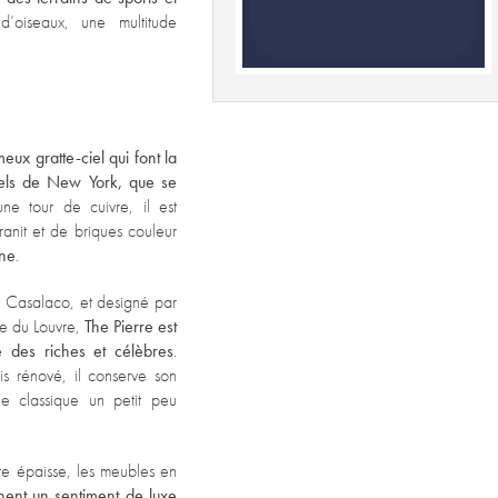
oiseaux, une multitude
eux gratte-ciel qui font la
tels de New York, que se
 tour de cuivre, il est
anit et de briques couleur
ône
.
e Casalaco, et designé par
ide du Louvre,
The Pierre est
ré des riches et célèbres
.
s rénové, il conserve son
e classique un petit peu
te épaisse, les meubles en
ent un sentiment de luxe