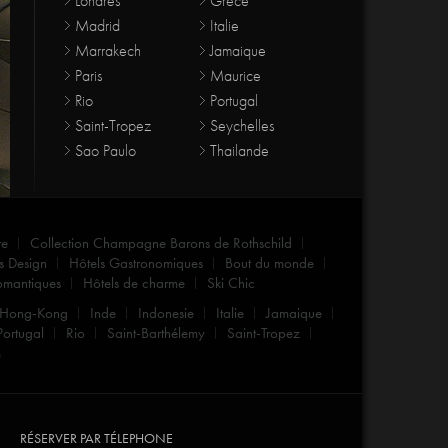
Londres
Grèce
Madrid
Italie
Marrakech
Jamaique
Paris
Maurice
Rio
Portugal
Saint-Tropez
Seychelles
Sao Paulo
Thailande
re
Collection Champagne Barons de Rothschild
s Design
Hôtels Gastronomiques
Bout du monde
omantiques
Hôtels de charme
Ski Chic
Hong-Kong
Inde
Indonesie
Italie
Jamaique
Portugal
Rio
Saint-Barthélemy
Saint-Tropez
m
RÉSERVER PAR TÉLEPHONE