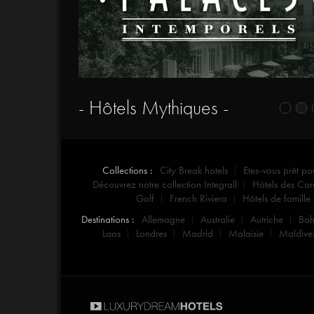
- Hôtels Mythiques -
Collections :
City Break hotels
Etes-vous prêt po
Découvrez notre collection Integrall
Hôtels des Car
Golf
French Riviera
Hôtels de famille
Destinations :
Allemagne
Australie
Autriche
Ba
Laos
Londres
Madrid
Malaisie
Maldive