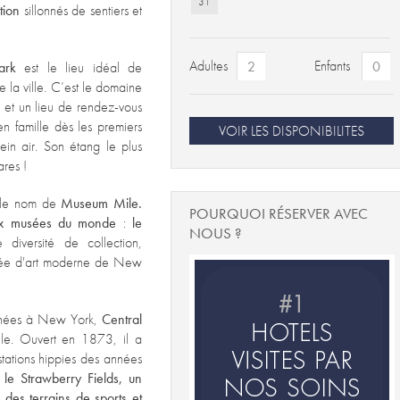
31
tion
sillonnés de sentiers et
Adultes
Enfants
Park
est le lieu idéal de
 la ville. C’est le domaine
 et un lieu de rendez-vous
en famille dès les premiers
VOIR LES DISPONIBILITES
ein air. Son étang le plus
ares !
le nom de
Museum Mile.
POURQUOI RÉSERVER AVEC
aux musées du monde
:
le
NOUS ?
diversité de collection,
sée d'art moderne de New
ournées à New York,
Central
ille. Ouvert en 1873, il a
tations hippies des années
le Strawberry Fields, un
 des terrains de sports et