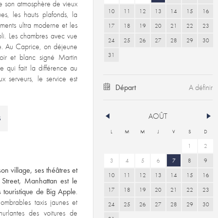
rve son atmosphère de vieux
10
11
12
13
14
15
16
s, les hauts plafonds, la
ements ultra moderne et les
17
18
19
20
21
22
23
abli. Les chambres avec vue
24
25
26
27
28
29
30
ge. Au Caprice, on déjeune
31
ir et blanc signé Martin
e qui fait la différence au
ux serveurs, le service est
Départ
AOÛT
S
L
M
M
J
V
S
D
1
2
3
4
5
6
7
8
9
n village, ses théâtres et
10
11
12
13
14
15
16
 Street, Manhattan est le
17
18
19
20
21
22
23
s touristique de Big Apple
.
nombrables taxis jaunes et
24
25
26
27
28
29
30
hurlantes des voitures de