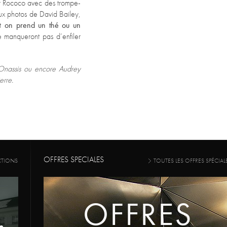
 Rococo avec des trompe-
x photos de David Bailey,
et
on prend un thé ou un
 manqueront pas d’enfiler
Onassis ou encore Audrey
erre.
OFFRES SPECIALES
CTIONS
TOUTES LES OFFRES SPÉCIAL
OFFRES