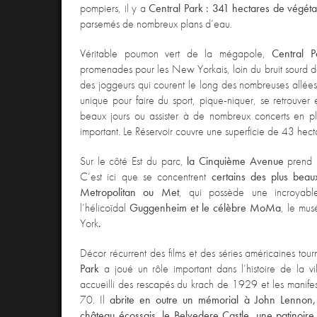
pompiers, il y a
Central Park : 341 hectares de végéta
parsemés de nombreux plans d’eau.
Véritable poumon vert de la mégapole,
Central 
promenades pour les New Yorkais, loin du bruit sourd de
des joggeurs qui courent le long des nombreuses allées
unique pour faire du sport, pique-niquer, se retrouver 
beaux jours ou assister à de nombreux concerts en pl
important. Le Réservoir couvre une superficie de 43 hect
Sur le côté Est du parc,
la Cinquième Avenue
prend 
C’est ici que se concentrent
certains des plus be
Metropolitan ou Met
, qui possède une incroyable 
l’hélicoïdal
Guggenheim et le célèbre MoMa
, le mu
York
.
Décor récurrent des films et des séries américaines t
Park
a joué un rôle important dans l’histoire de la v
accueilli des rescapés du krach de 1929 et les manifes
70. Il
abrite en outre un mémorial à John Lennon, 
château écossais, le Belvedere Castle, une patinoire,