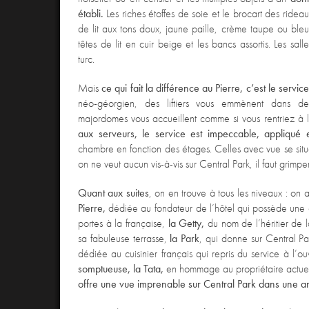
établi.
Les riches étoffes de soie et le brocart des rideau
de lit aux tons doux, jaune paille, crème taupe ou bleu
têtes de lit en cuir beige et les bancs assortis. Les sa
turc.
Mais
ce qui fait la différence au Pierre, c’est le servic
néo-géorgien, des liftiers vous emmènent dans de
majordomes vous accueillent comme si vous rentriez à 
aux serveurs, le service est impeccable, appliqué e
chambre en fonction des étages. Celles avec vue se situe
on ne veut aucun vis-à-vis sur Central Park, il faut grimp
Quant aux suites
, on en trouve à tous les niveaux : on 
Pierre,
dédiée au fondateur de l’hôtel qui possède une
portes à la française,
la Getty,
du nom de l’héritier de 
sa fabuleuse terrasse,
la Park
, qui donne sur Central P
dédiée au cuisinier français qui repris du service à l’o
somptueuse, la Tata,
en hommage au propriétaire actuel
offre une vue imprenable sur Central Park dans une 