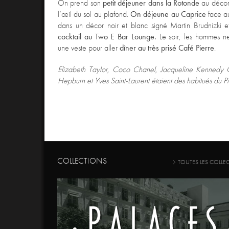
On prend son
petit déjeuner dans la Rotonde
au décor
l’œil du sol au plafond.
On déjeune au Caprice
face au
dans un décor noir et blanc signé Martin Brudnizki 
cocktail au Two E Bar Lounge.
Le soir, les hommes ne
une veste pour aller
dîner au très prisé Café Pierre
.
Elizabeth Taylor, Coco Chanel, Jacqueline Kennedy 
Hepburn et Yves Saint-Laurent étaient des habitués du Pi
COLLECTIONS
TOUTES LES COLLE