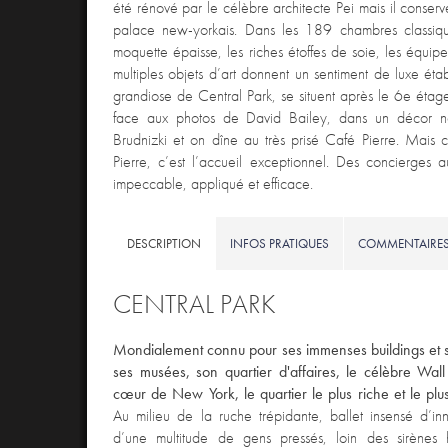
été rénové par le célèbre architecte Pei mais il conse
palace new-yorkais. Dans les 189 chambres classique
moquette épaisse, les riches étoffes de soie, les équip
multiples objets d’art donnent un sentiment de luxe ét
grandiose de Central Park, se situent après le 6e éta
face aux photos de David Bailey, dans un décor no
Brudnizki et on dîne au très prisé Café Pierre. Mais c
Pierre, c’est l’accueil exceptionnel. Des concierges a
impeccable, appliqué et efficace.
DESCRIPTION
INFOS PRATIQUES
COMMENTAIRE
CENTRAL PARK
Mondialement connu pour ses immenses buildings et so
ses musées, son quartier d'affaires, le célèbre Wall
cœur de New York, le quartier le plus riche et le plu
Au milieu de la ruche trépidante, ballet insensé d’in
d’une multitude de gens pressés, loin des sirènes 