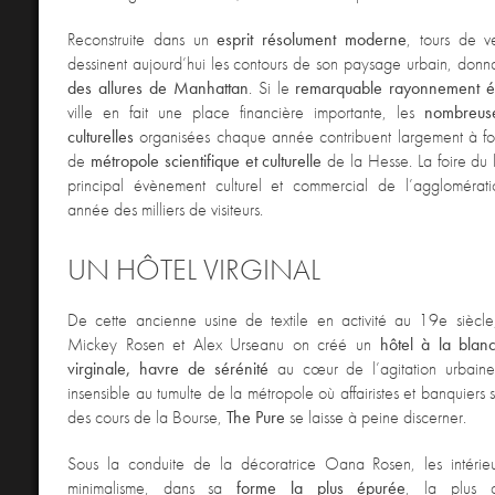
Reconstruite dans un
esprit résolument moderne
, tours de ve
dessinent aujourd’hui les contours de son paysage urbain, donn
des
allures de Manhattan
. Si le
remarquable rayonnement 
ville en fait une place financière importante, les
nombreuse
culturelles
organisées chaque année contribuent largement à for
de
métropole scientifique et culturelle
de la Hesse. La foire du l
principal évènement culturel et commercial de l’agglomérati
année des milliers de visiteurs.
UN HÔTEL VIRGINAL
De cette ancienne usine de textile en activité au 19e siècle,
Mickey Rosen et Alex Urseanu on créé un
hôtel à la blan
virginale, havre de sérénité
au cœur de l’agitation urbain
insensible au tumulte de la métropole où affairistes et banquiers 
des cours de la Bourse,
The Pure
se laisse à peine discerner.
Sous la conduite de la décoratrice Oana Rosen, les intérieu
minimalisme, dans sa
forme la plus épurée
, la plus a