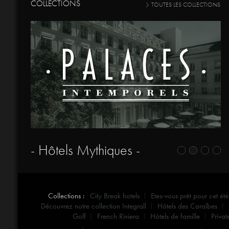
COLLECTIONS
TOUTES LES COLLECTIONS
- Hôtels Mythiques -
Collections :
City Break hotels
Etes-vous prêt pour cet été
Découvrez notre collection Integrall
Hôtels des Caraïbes
Golf
French Riviera
Hôtels de famille
Privat