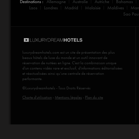
Destinations :
Allemagne
Australie
Autriche
Bahamas
Laos
Londres
Madrid
Malaisie
Maldives
Mar
Sao Pau
luxurydreamhotels.com
est un site de présentation des plus
beaux hôtels de luxe du monde et un outil innovant de
réservation de nuitées en ligne. C'est la combinaison unique
d'un contenu vidéo rare et exclusif, d'informations éditorialisées
et réactualisées ainsi qu’une centrale de réservation
performante.
©Luxurydreamhotels - Tous Droits Réservés
Charte d'utilisation
-
Mentions légales
-
Plan du site