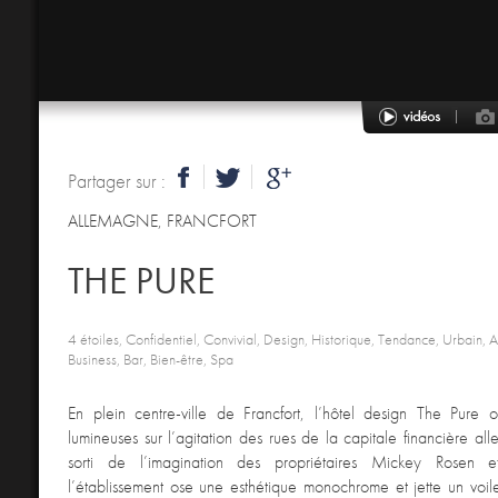
Partager sur :
ALLEMAGNE
,
FRANCFORT
THE PURE
4 étoiles, Confidentiel, Convivial, Design, Historique, Tendance, Urbain, Ac
Business, Bar, Bien-être, Spa
En plein centre-ville de Francfort, l’hôtel design The Pure 
lumineuses sur l’agitation des rues de la capitale financière all
sorti de l’imagination des propriétaires Mickey Rosen 
l’établissement ose une esthétique monochrome et jette un voi