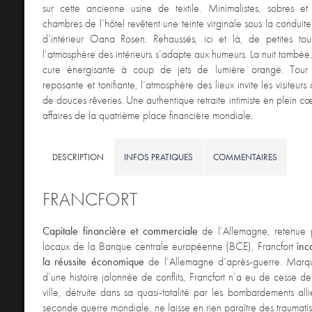
sur cette ancienne usine de textile. Minimalistes, sobres e
chambres de l’hôtel revêtent une teinte virginale sous la conduit
d’intérieur Oana Rosen. Rehaussés, ici et là, de petites to
l’atmosphère des intérieurs s’adapte aux humeurs. La nuit tombée, 
cure énergisante à coup de jets de lumière orangé. Tour à
reposante et tonifiante, l’atmosphère des lieux invite les visiteurs 
de douces rêveries. Une authentique retraite intimiste en plein c
affaires de la quatrième place financière mondiale.
DESCRIPTION
INFOS PRATIQUES
COMMENTAIRES
FRANCFORT
Capitale financière et commerciale
de l’Allemagne, retenue po
locaux de la Banque centrale européenne (BCE), Francfort
inc
la réussite économique
de l’Allemagne d’après-guerre. Marqu
d’une histoire jalonnée de conflits, Francfort n’a eu de cesse de
ville, détruite dans sa quasi-totalité par les bombardements all
seconde guerre mondiale, ne laisse en rien paraître des traumati