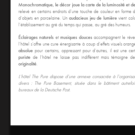
Monochromatique, le décor joue la carte de la luminosité et d
relevé en certains endroits d’une touche de couleur en forme 
d’objets en porcelaine. Un
audacieux jeu de lumière
vient col
l’établissement au gré du temps qui passe, au gré des humeurs.
Éclairages naturels
et
musiques douces
accompagnent le réveil
l’hôtel s’offre une cure énergisante à coup d’effets visuels oran
absolue
pour certains, oppressant pour d’autres, il est une cer
puriste
de l’hôtel ne laisse pas indifférent mais témoigne 
originalité
.
L’hôtel The Pure dispose d’une annexe consacrée à l’organisa
divers : The Pure Basement, située dans le bâtiment autrefo
bureaux de la Deutsche Post.