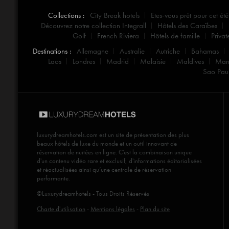
Collections :
City Break hotels
Etes-vous prêt pour cet été
Découvrez notre collection Integrall
Hôtels des Caraïbes
Golf
French Riviera
Hôtels de famille
Privat
Destinations :
Allemagne
Australie
Autriche
Bahamas
Laos
Londres
Madrid
Malaisie
Maldives
Mar
Sao Pau
luxurydreamhotels.com
est un site de présentation des plus
beaux hôtels de luxe du monde et un outil innovant de
réservation de nuitées en ligne. C'est la combinaison unique
d'un contenu vidéo rare et exclusif, d'informations éditorialisées
et réactualisées ainsi qu’une centrale de réservation
performante.
©Luxurydreamhotels - Tous Droits Réservés
Charte d'utilisation
-
Mentions légales
-
Plan du site