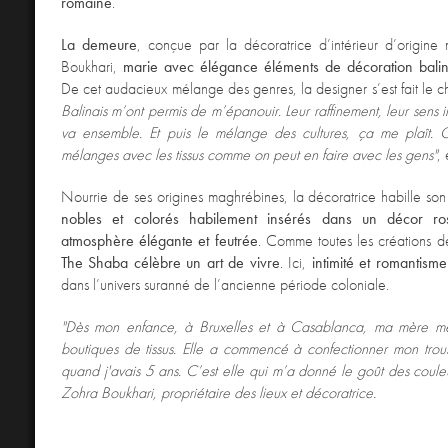
romaine
.
La demeure
, conçue par la décoratrice d’intérieur d’origine
Boukhari,
marie avec élégance éléments de décoration balina
De cet audacieux mélange des genres, la designer s’est fait le c
Balinais m’ont permis de m’épanouir. Leur raffinement, leur sens 
va ensemble. Et puis le mélange des cultures, ça me plaît. 
mélanges avec les tissus comme on peut en faire avec les gens"
, 
Nourrie de ses origines maghrébines, la décoratrice habille so
nobles et colorés habilement insérés dans un décor r
atmosphère élégante et feutrée
. Comme toutes les créations d
The Shaba célèbre un art de vivre
. Ici,
intimité et romantisme
dans l’univers suranné de l’ancienne période coloniale.
"Dès mon enfance, à Bruxelles et à Casablanca, ma mère me 
boutiques de tissus. Elle a commencé à confectionner mon tro
quand j'avais 5 ans. C’est elle qui m’a donné le goût des couleu
Zohra Boukhari, propriétaire des lieux et décoratrice.