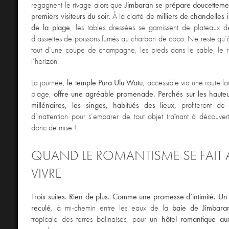
regagnent le rivage alors que
Jimbaran se prépare doucettement
premiers visiteurs du soir.
À la clarté de
milliers de chandelles i
de la plage
, les tables dressées se garnissent de plateaux d
d’assiettes de poissons fumés au charbon de coco. Ne reste qu
tout d’une coupe de champagne, les pieds dans le sable, le r
l’horizon.
La journée,
le temple Pura Ulu Watu
, accessible via une route l
plage,
offre une agréable promenade.
Perchés sur les hauteu
millénaires,
les singes, habitués des lieux,
profiteront de 
d’inattention pour s’emparer de tout objet traînant à découver
donc de mise !
QUAND LE ROMANTISME SE FAIT 
VIVRE
Trois suites. Rien de plus. Comme une promesse d’intimité. Un 
reculé
, à mi-chemin entre les eaux de la
baie de Jimbara
tropicale des terres balinaises, pour
un hôtel romantique aux