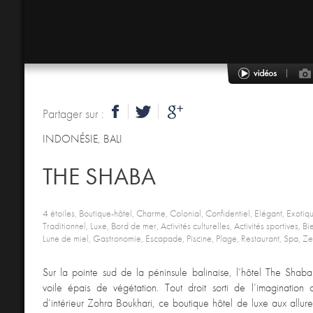
Partager sur :
INDONÉSIE
,
BALI
THE SHABA
4 étoiles, Boutique-hôtel, Charme, Colonial, Confidentiel, Elégant, Exoti
Traditionnel, Luxe, Bord de mer, Activités culturelles, Activités sportives, 
Lune de miel, Gastronomie, Escapade, Piscine, Plage, Restaurant, Spa, Z
Sur la pointe sud de la péninsule balinaise, l’hôtel The Shaba
voile épais de végétation. Tout droit sorti de l’imagination 
d’intérieur Zohra Boukhari, ce boutique hôtel de luxe aux allure