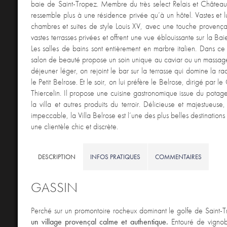
baie de Saint-Tropez. Membre du très select Relais et Châteaux
ressemble plus à une résidence privée qu’à un hôtel. Vastes et 
chambres et suites de style Louis XV, avec une touche provença
vastes terrasses privées et offrent une vue éblouissante sur la Ba
Les salles de bains sont entièrement en marbre italien. Dans ce
salon de beauté propose un soin unique au caviar ou un massage
déjeuner léger, on rejoint le bar sur la terrasse qui domine la rad
le Petit Belrose. Et le soir, on lui préfère le Belrose, dirigé par le
Thiercelin. Il propose une cuisine gastronomique issue du potag
la villa et autres produits du terroir. Délicieuse et majestueuse
impeccable, la Villa Belrose est l’une des plus belles destination
une clientèle chic et discrète.
DESCRIPTION
INFOS PRATIQUES
COMMENTAIRES
GASSIN
Perché sur un promontoire rocheux dominant le golfe de Saint-
un village provençal calme et authentique.
Entouré de vignob