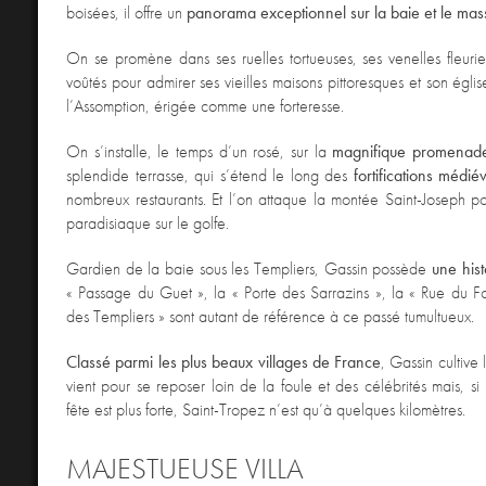
boisées, il offre un
panorama exceptionnel sur la baie et le mas
On se promène dans ses ruelles tortueuses, ses venelles fleuri
voûtés pour admirer ses vieilles maisons pittoresques et son ég
l’Assomption, érigée comme une forteresse.
On s’installe, le temps d’un rosé, sur la
magnifique promenade
splendide terrasse, qui s’étend le long des
fortifications médié
nombreux restaurants. Et l’on attaque la montée Saint-Joseph p
paradisiaque sur le golfe.
Gardien de la baie sous les Templiers, Gassin possède
une hist
« Passage du Guet », la « Porte des Sarrazins », la « Rue du Fo
des Templiers » sont autant de référence à ce passé tumultueux.
Classé parmi les plus beaux villages de France
, Gassin cultive 
vient pour se reposer loin de la foule et des célébrités mais, si 
fête est plus forte, Saint-Tropez n’est qu’à quelques kilomètres.
MAJESTUEUSE VILLA