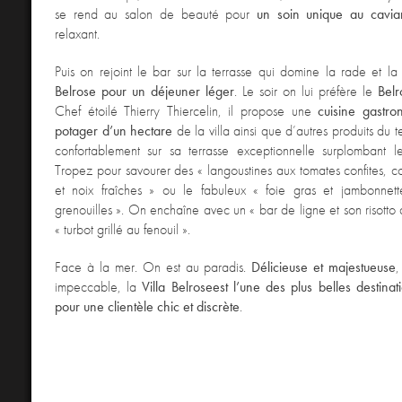
se rend au salon de beauté pour
un soin unique au cavi
relaxant.
Puis on rejoint le bar sur la terrasse qui domine la rade et la
Belrose pour un déjeuner léger
. Le soir on lui préfère le
Belr
Chef étoilé Thierry Thiercelin, il propose une
cuisine gastro
potager d’un hectare
de la villa ainsi que d’autres produits du te
confortablement sur sa terrasse exceptionnelle surplombant l
Tropez pour savourer des « langoustines aux tomates confites, c
et noix fraîches » ou le fabuleux « foie gras et jambonnet
grenouilles ». On enchaîne avec un « bar de ligne et son risotto
« turbot grillé au fenouil ».
Face à la mer. On est au paradis.
Délicieuse et majestueuse
,
impeccable, la
Villa Belrose
est l’une des plus belles destina
pour une clientèle chic et discrète
.