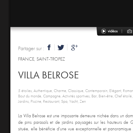
Partager sur :
FRANCE
,
SAINT-TROPEZ
VILLA BELROSE
5 étoiles, Authentique, Charme, Classique, Contemporain, Elégant, Roman
Bout du monde, Campagne, Activités sportives, Bar, Bien-être, Chef étoilé
Jardins, Piscine, Restaurant, Spa, Yacht, Zen
La Villa Belrose est une imposante demeure nichée dans un d
de pins parasols et de jardins paysagés sur les hauteurs de G
située, elle bénéficie d'une vue exceptionnelle et panoramique su