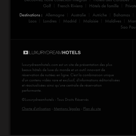
Golf
French Riviera
Hôtels de famille
Privat
Destinations :
Allemagne
Australie
Autriche
Bahamas
Laos
Londres
Madrid
Malaisie
Maldives
Mar
Sao Pau
luxurydreamhotels.com
est un site de présentation des plus
beaux hôtels de luxe du monde et un outil innovant de
réservation de nuitées en ligne. C'est la combinaison unique
d'un contenu vidéo rare et exclusif, d'informations éditorialisées
et réactualisées ainsi qu’une centrale de réservation
performante.
©Luxurydreamhotels - Tous Droits Réservés
Charte d'utilisation
-
Mentions légales
-
Plan du site