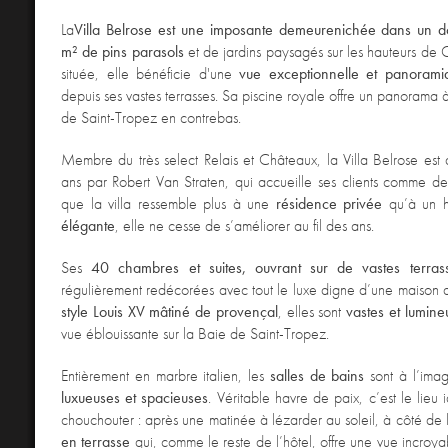
La
Villa Belrose est une imposante demeure
nichée dans un 
m² de pins parasols
et de jardins paysagés sur les hauteurs de 
située, elle bénéficie d'une
vue exceptionnelle et panorami
depuis ses vastes terrasses. Sa piscine royale offre un panorama 
de Saint-Tropez en contrebas.
Membre du très select Relais et Châteaux, la Villa Belrose est
ans par Robert Van Straten, qui accueille ses clients comme des 
que la villa ressemble plus à une
résidence privée
qu’à un h
élégante
, elle ne cesse de s’améliorer au fil des ans.
Ses
40 chambres et suites, ouvrant sur de vastes terras
régulièrement redécorées avec tout le luxe digne d’une maison 
style Louis XV mâtiné de provençal
, elles sont
vastes et lumine
vue éblouissante sur la Baie de Saint-Tropez.
Entièrement en marbre italien, les
salles de bains
sont à l’ima
luxueuses et spacieuses
. Véritable havre de paix, c’est le lieu 
chouchouter : après une matinée à lézarder au soleil, à côté de l
en terrasse
qui, comme le reste de l’hôtel, offre une vue incroya