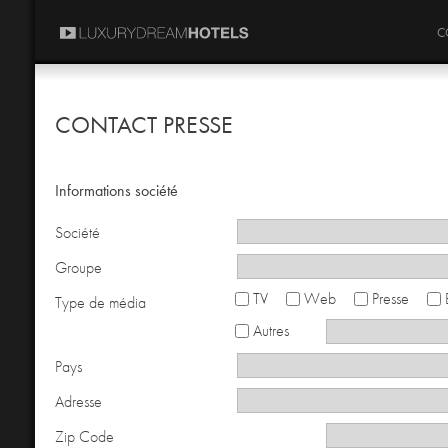
C
CONTACT PRESSE
Informations société
Société
Groupe
TV
Web
Presse
Type de média
Autres
Pays
Adresse
Zip Code