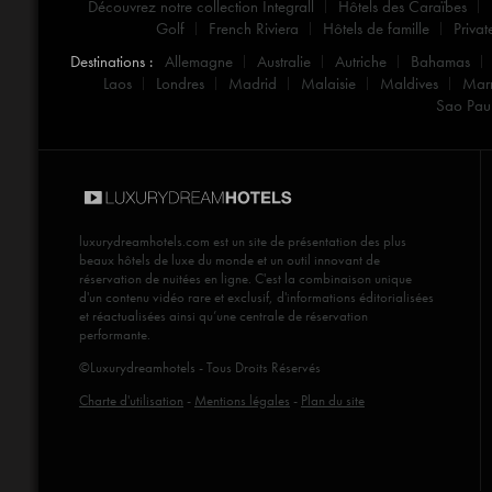
Découvrez notre collection Integrall
Hôtels des Caraïbes
Golf
French Riviera
Hôtels de famille
Privat
Destinations :
Allemagne
Australie
Autriche
Bahamas
Laos
Londres
Madrid
Malaisie
Maldives
Mar
Sao Pau
luxurydreamhotels.com
est un site de présentation des plus
beaux hôtels de luxe du monde et un outil innovant de
réservation de nuitées en ligne. C'est la combinaison unique
d'un contenu vidéo rare et exclusif, d'informations éditorialisées
et réactualisées ainsi qu’une centrale de réservation
performante.
©Luxurydreamhotels - Tous Droits Réservés
Charte d'utilisation
-
Mentions légales
-
Plan du site