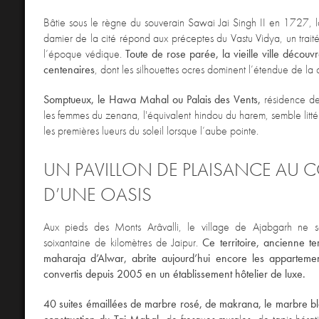
Bâtie sous le règne du souverain Sawai Jai Singh II en 1727, l
damier de la cité répond aux préceptes du Vastu Vidya, un traité
l’époque védique.
Toute de rose parée, la vieille ville décou
centenaires
, dont les silhouettes ocres dominent l’étendue de la c
Somptueux, le Hawa Mahal ou Palais des Vents,
résidence des
les femmes du zenana, l'équivalent hindou du harem, semble litt
les premières lueurs du soleil lorsque l’aube pointe.
UN PAVILLON DE PLAISANCE AU 
D’UNE OASIS
Aux pieds des Monts Arâvalli, le village de Ajabgarh ne s
soixantaine de kilomètres de Jaipur.
Ce territoire, ancienne t
maharaja d’Alwar, abrite aujourd’hui encore les apparteme
convertis depuis 2005 en un établissement hôtelier de luxe.
40 suites émaillées de marbre rosé, de makrana, le marbre bla