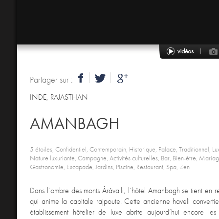
Partager sur :
INDE
,
RAJASTHAN
AMANBAGH
5 étoiles, Confidentiel, Contemporain, Historique, Palace, Traditionnel, 
Nature luxuriante, Campagne, Activités culturelles, Bar, Bien-être, Maria
Gastronomie, Escapade, Jardins, Piscine, Restaurant, Spa, Zen
Dans l’ombre des monts Ârâvalli, l’hôtel Amanbagh se tient en ret
qui anime la capitale rajpoute. Cette ancienne haveli convert
établissement hôtelier de luxe abrite aujourd’hui encore le