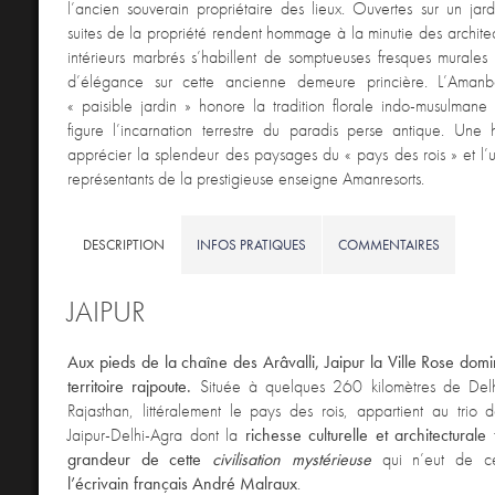
l’ancien souverain propriétaire des lieux. Ouvertes sur un jar
suites de la propriété rendent hommage à la minutie des archite
intérieurs marbrés s’habillent de somptueuses fresques murales e
d’élégance sur cette ancienne demeure princière. L’Amanba
« paisible jardin » honore la tradition florale indo-musulman
figure l’incarnation terrestre du paradis perse antique. Une 
apprécier la splendeur des paysages du « pays des rois » et l’
représentants de la prestigieuse enseigne Amanresorts.
DESCRIPTION
INFOS PRATIQUES
COMMENTAIRES
JAIPUR
Aux pieds de la chaîne des Arâvalli, Jaipur la Ville Rose dom
territoire rajpoute.
Située à quelques 260 kilomètres de Delhi
Rajasthan, littéralement le pays des rois, appartient au trio d
Jaipur-Delhi-Agra dont la
richesse culturelle et architectural
grandeur de cette
civilisation mystérieuse
qui n’eut de 
l’écrivain français André Malraux
.