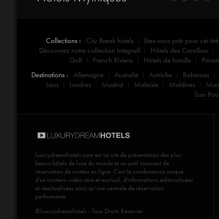
Collections :
City Break hotels
Etes-vous prêt pour cet été
Découvrez notre collection Integrall
Hôtels des Caraïbes
Golf
French Riviera
Hôtels de famille
Privat
Destinations :
Allemagne
Australie
Autriche
Bahamas
Laos
Londres
Madrid
Malaisie
Maldives
Mar
Sao Pau
luxurydreamhotels.com
est un site de présentation des plus
beaux hôtels de luxe du monde et un outil innovant de
réservation de nuitées en ligne. C'est la combinaison unique
d'un contenu vidéo rare et exclusif, d'informations éditorialisées
et réactualisées ainsi qu’une centrale de réservation
performante.
©Luxurydreamhotels - Tous Droits Réservés