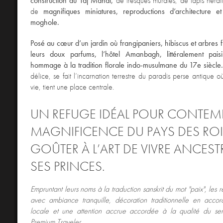
construction du Taj Mahal,
de fresques murales, de tapis hérat
de
magnifiques miniatures, reproductions d’architecture e
moghole.
Posé au cœur d’un jardin où frangipaniers, hibiscus et arbres f
leurs doux parfums, l’hôtel Amanbagh, littéralement paisi
hommage à la tradition florale indo-musulmane du 17e siècle
délice, se fait l’incarnation terrestre du paradis perse antique 
vie, tient une place centrale.
UN REFUGE IDÉAL POUR CONTEMP
MAGNIFICENCE DU PAYS DES ROI
GOÛTER À L’ART DE VIVRE ANCEST
SES PRINCES.
Empruntant leurs noms à la traduction sanskrit du mot "paix", les 
avec ambiance tranquille, décoration traditionnelle en accor
locale et une attention accrue accordée à la qualité du s
Premium Traveler.