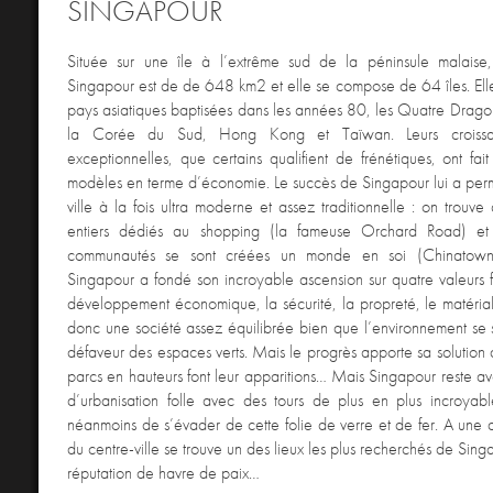
SINGAPOUR
Située sur une île à l’extrême sud de la péninsule malaise,
Singapour est de de 648 km2 et elle se compose de 64 îles. Elle 
pays asiatiques baptisées dans les années 80, les Quatre Drago
la Corée du Sud, Hong Kong et Taïwan. Leurs croissance
exceptionnelles, que certains qualifient de frénétiques, ont fai
modèles en terme d’économie. Le succès de Singapour lui a per
ville à la fois ultra moderne et assez traditionnelle : on trouve 
entiers dédiés au shopping (la fameuse Orchard Road) et
communautés se sont créées un monde en soi (Chinatown o
Singapour a fondé son incroyable ascension sur quatre valeurs 
développement économique, la sécurité, la propreté, le matéria
donc une société assez équilibrée bien que l’environnement se
défaveur des espaces verts. Mais le progrès apporte sa solution 
parcs en hauteurs font leur apparitions… Mais Singapour reste ava
d’urbanisation folle avec des tours de plus en plus incroyable
néanmoins de s’évader de cette folie de verre et de fer. A une 
du centre-ville se trouve un des lieux les plus recherchés de Singa
réputation de havre de paix…