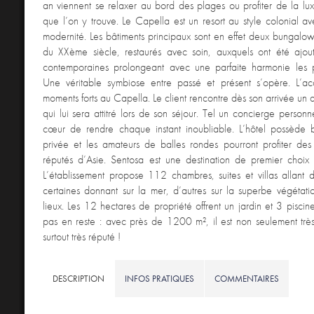
an viennent se relaxer au bord des plages ou profiter de la lux
que l’on y trouve. Le Capella est un resort au style colonial 
modernité. Les bâtiments principaux sont en effet deux bungalo
du XXème siècle, restaurés avec soin, auxquels ont été ajo
contemporaines prolongeant avec une parfaite harmonie les par
Une véritable symbiose entre passé et présent s’opère. L’acc
moments forts au Capella. Le client rencontre dès son arrivée un a
qui lui sera attitré lors de son séjour. Tel un concierge personn
cœur de rendre chaque instant inoubliable. L’hôtel possède 
privée et les amateurs de balles rondes pourront profiter des
réputés d’Asie. Sentosa est une destination de premier choix 
L’établissement propose 112 chambres, suites et villas allan
certaines donnant sur la mer, d’autres sur la superbe végétati
lieux. Les 12 hectares de propriété offrent un jardin et 3 piscin
pas en reste : avec près de 1200 m², il est non seulement très
surtout très réputé !
DESCRIPTION
INFOS PRATIQUES
COMMENTAIRES