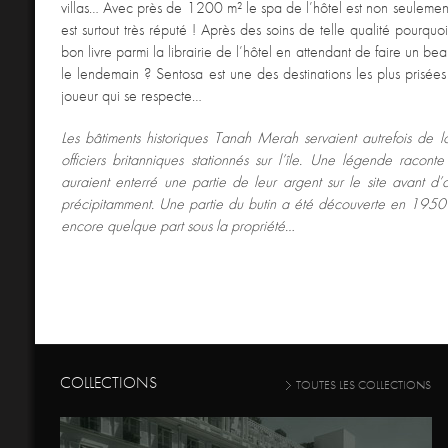
villas… Avec près de 1200 m² le spa de l’hôtel est non seulement 
est surtout très réputé ! Après des soins de telle qualité pourquo
bon livre parmi la librairie de l’hôtel en attendant de faire un be
le lendemain ? Sentosa est une des destinations les plus prisées
joueur qui se respecte…
Les bâtiments historiques Tanah Merah servaient autrefois de 
officiers britanniques stationnés sur l’île. Une légende raconte 
auraient enterré une partie de leur argent sur le site avant d’av
précipitamment. Une partie du butin a été découverte en 1950 m
encore quelque part sous la propriété…
COLLECTIONS
TOUTES LES COLLECTIONS