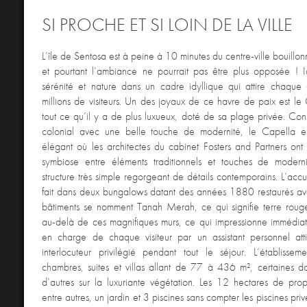
SI PROCHE ET SI LOIN DE LA VILLE
L’île de Sentosa est à peine à 10 minutes du centre-ville bouillo
et pourtant l’ambiance ne pourrait pas être plus opposée ! I
sérénité et nature dans un cadre idyllique qui attire chaqu
millions de visiteurs. Un des joyaux de ce havre de paix est le 
tout ce qu’il y a de plus luxueux, doté de sa plage privée. Const
colonial avec une belle touche de modernité, le Capella es
élégant où les architectes du cabinet Fosters and Partners ont
symbiose entre éléments traditionnels et touches de modern
structure très simple regorgeant de détails contemporains. L’accue
fait dans deux bungalows datant des années 1880 restaurés ave
bâtiments se nomment Tanah Merah, ce qui signifie terre roug
au-delà de ces magnifiques murs, ce qui impressionne immédiat
en charge de chaque visiteur par un assistant personnel atti
interlocuteur privilégié pendant tout le séjour. L’établiss
chambres, suites et villas allant de 77 à 436 m², certaines d
d’autres sur la luxuriante végétation. Les 12 hectares de propri
entre autres, un jardin et 3 piscines sans compter les piscines pri