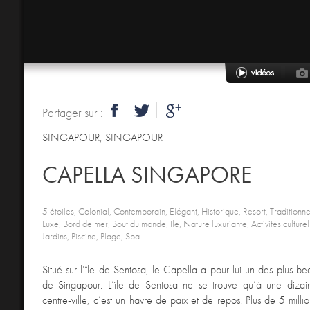
Partager sur :
SINGAPOUR
,
SINGAPOUR
CAPELLA SINGAPORE
5 étoiles, Colonial, Contemporain, Elégant, Historique, Resort, Traditionnel
Luxe, Bord de mer, Bout du monde, Ile, Nature luxuriante, Activités culturel
Jardins, Piscine, Plage, Spa
Situé sur l’île de Sentosa, le Capella a pour lui un des plus 
de Singapour. L’île de Sentosa ne se trouve qu’à une diza
centre-ville, c’est un havre de paix et de repos. Plus de 5 millio