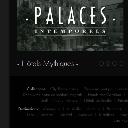
- Hôtels Mythiques -
Collections :
City Break hotels
Etes-vous prêt pour cet été
Découvrez notre collection Integrall
Hôtels des Caraïbes
Golf
French Riviera
Hôtels de famille
Privat
Destinations :
Allemagne
Australie
Autriche
Bahamas
Laos
Londres
Madrid
Malaisie
Maldives
Mar
Sao Pau