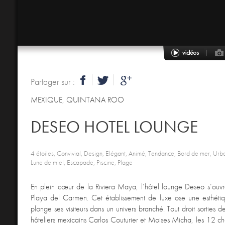
Partager sur :
MEXIQUE
,
QUINTANA ROO
DESEO HOTEL LOUNGE
4 étoiles, Convivial, Design, Elégant, Animé, Tendance, Bord de mer, Urb
Lune de miel, Escapade, Piscine, Plage
En plein cœur de la Riviera Maya, l’hôtel lounge Deseo s’ouvre
Playa del Carmen. Cet établissement de luxe ose une esthétiqu
plonge ses visiteurs dans un univers branché. Tout droit sorties d
hôteliers mexicains Carlos Couturier et Moises Micha, les 12 ch