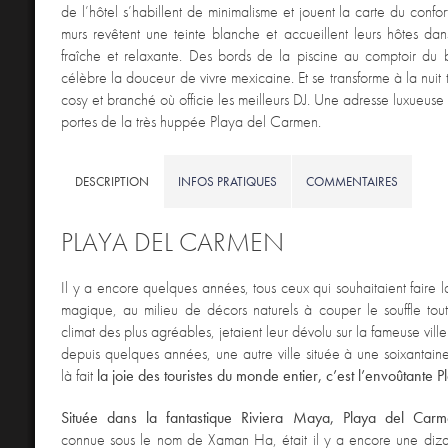
de l’hôtel s’habillent de minimalisme et jouent la carte du confor
murs revêtent une teinte blanche et accueillent leurs hôtes d
fraîche et relaxante. Des bords de la piscine au comptoir du 
célèbre la douceur de vivre mexicaine. Et se transforme à la nui
cosy et branché où officie les meilleurs DJ. Une adresse luxueuse
portes de la très huppée Playa del Carmen.
DESCRIPTION
INFOS PRATIQUES
COMMENTAIRES
PLAYA DEL CARMEN
Il y a encore quelques années, tous ceux qui souhaitaient faire l
magique, au milieu de décors naturels à couper le souffle tout
climat des plus agréables, jetaient leur dévolu sur la fameuse vi
depuis quelques années, une autre ville située à une soixantain
là fait
la joie des touristes du monde entier, c’est l’envoûtante
Située dans la fantastique Riviera Maya, Playa del Car
connue sous le nom de Xaman Ha, était il y a encore une diz