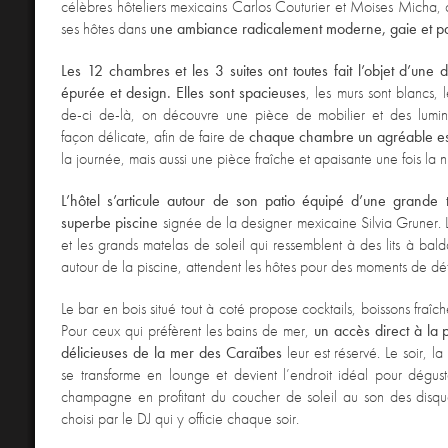
célèbres hôteliers mexicains Carlos Couturier et Moises Micha, c
ses hôtes dans
une ambiance radicalement moderne, gaie et pa
Les 12 chambres et les 3 suites ont toutes fait l’objet d’une 
épurée et design. Elles sont spacieuses
, les murs sont blancs, le
de-ci de-là, on découvre une pièce de mobilier et des lumin
façon délicate, afin de faire de
chaque chambre un agréable e
la journée, mais aussi une pièce fraîche et apaisante une fois la 
L’hôtel s’articule autour de son patio équipé d’une grande 
superbe piscine
signée de la designer mexicaine Silvia Gruner. L
et les grands matelas de soleil qui ressemblent à des lits à balda
autour de la piscine, attendent les hôtes pour des moments de dét
Le bar en bois situé tout à coté propose cocktails, boissons fraîch
Pour ceux qui préfèrent les bains de mer,
un accès direct à la 
délicieuses de la mer des Caraïbes
leur est réservé. Le soir, la
se transforme en lounge et devient l’endroit idéal pour dégu
champagne en profitant du coucher de soleil au son des disqu
choisi par le DJ qui y officie chaque soir.