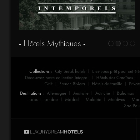
- Hôtels Mythiques -
Collections :
City Break hotels
Etes-vous prêt pour cet été
Découvrez notre collection Integrall
Hôtels des Caraïbes
Golf
French Riviera
Hôtels de famille
Privat
Destinations :
Allemagne
Australie
Autriche
Bahamas
Laos
Londres
Madrid
Malaisie
Maldives
Mar
Sao Pau