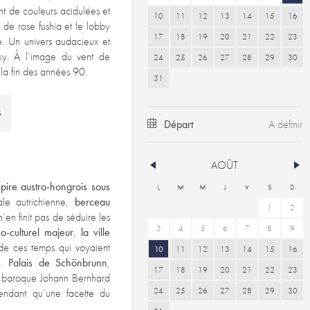
nt de couleurs acidulées et
10
11
12
13
14
15
16
nt de rose fushia et le lobby
17
18
19
20
21
22
23
e. Un univers audacieux et
ky. À l’image du vent de
24
25
26
27
28
29
30
 la fin des années 90.
31
S
Départ
AOÛT
mpire austro-hongrois sous
L
M
M
J
V
S
D
ale autrichienne,
berceau
1
2
en finit pas de séduire les
3
4
5
6
7
8
9
co-culturel majeur
,
la ville
e ces temps qui voyaient
10
11
12
13
14
15
16
n.
Palais de Schönbrunn
,
17
18
19
20
21
22
23
te baroque Johann Bernhard
24
25
26
27
28
29
30
pendant qu’une facette du