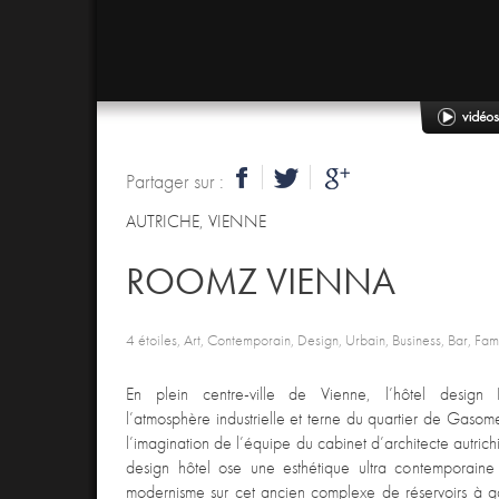
Partager sur :
AUTRICHE
,
VIENNE
ROOMZ VIENNA
4 étoiles, Art, Contemporain, Design, Urbain, Business, Bar, Fam
En plein centre-ville de Vienne, l’hôtel desig
l’atmosphère industrielle et terne du quartier de Gasomet
l’imagination de l’équipe du cabinet d’architecte autric
design hôtel ose une esthétique ultra contemporaine 
modernisme sur cet ancien complexe de réservoirs à ga