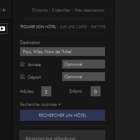
S'inscrire
S'identifier
Mes réservations
Fr
|
|
TROUVER SON HÔTEL
SUR UNE CARTE
PAR TYPE
Destination
Arrivée
Départ
Adultes
Enfants
Recherche avancée
RECHERCHER UN HÔTEL
Réserver par télephone