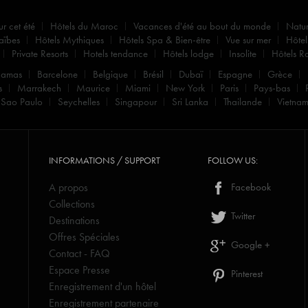
ur cet été
Hôtels du Maroc
Vacances d'été au bout du monde
Natu
aïbes
Hôtels Mythiques
Hôtels Spa & Bien-être
Vue sur mer
Hôtel
Private Resorts
Hotels tendance
Hôtels lodge
Insolite
Hôtels R
hamas
Barcelone
Belgique
Brésil
Dubaï
Espagne
Grèce
s
Marrakech
Maurice
Miami
New York
Paris
Pays-bas
Sao Paulo
Seychelles
Singapour
Sri Lanka
Thailande
Vietna
INFORMATIONS / SUPPORT
FOLLOW US:
A propos
Facebook
Collections
Twitter
Destinations
Offres Spéciales
Google +
Contact - FAQ
Espace Presse
Pinterest
Enregistrement d'un hôtel
Enregistrement partenaire