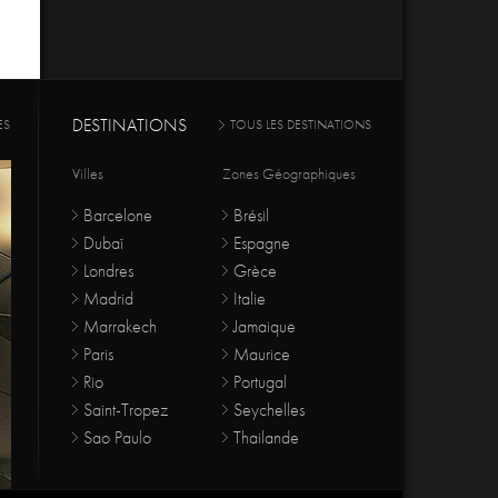
DESTINATIONS
ES
TOUS LES DESTINATIONS
Villes
Zones Géographiques
Barcelone
Brésil
Dubaï
Espagne
Londres
Grèce
Madrid
Italie
Marrakech
Jamaique
Paris
Maurice
Rio
Portugal
Saint-Tropez
Seychelles
Sao Paulo
Thailande