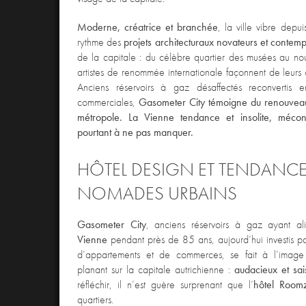
Moderne, créatrice et branchée
, la ville vibre depu
rythme des
projets architecturaux novateurs et contemp
de la capitale : du célèbre quartier des musées au no
artistes de renommée internationale façonnent de leurs 
Anciens réservoirs à gaz désaffectés reconvertis e
commerciales,
Gasometer City
témoigne du renouveau a
métropole.
La Vienne tendance et insolite, méco
pourtant à ne pas manquer.
HÔTEL DESIGN ET TENDANC
NOMADES URBAINS
Gasometer City
, anciens réservoirs à gaz ayant al
Vienne
pendant près de 85 ans, aujourd’hui investis pa
d’appartements et de commerces, se fait à l’image 
planant sur la capitale autrichienne :
audacieux et sai
réfléchir, il n’est guère surprenant que l’
hôtel Room
quartiers.