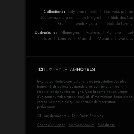
Collections :
City Break hotels
Etes-vous prêt po
Découvrez notre collection Integrall
Hôtels des Car
Golf
French Riviera
Hôtels de famille
Destinations :
Allemagne
Australie
Autriche
Ba
Laos
Londres
Madrid
Malaisie
Maldive
luxurydreamhotels.com
est un site de présentation des plus
beaux hôtels de luxe du monde et un outil innovant de
réservation de nuitées en ligne. C'est la combinaison unique
d'un contenu vidéo rare et exclusif, d'informations éditorialisées
et réactualisées ainsi qu’une centrale de réservation
performante.
©Luxurydreamhotels - Tous Droits Réservés
Charte d'utilisation
-
Mentions légales
-
Plan du site