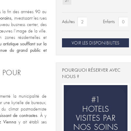
31
is la fin des années 90 au
orains,
investissant les rues
Adultes
Enfants
uveau business center, des
œuvres l’image de la ville.
n zones résidentielles et
VOIR LES DISPONIBILITES
rtistique soufflant sur la
nnue du grand public et
POURQUOI RÉSERVER AVEC
E POUR
NOUS ?
imenté la municipalité de
r une kyrielle de bureaux,
du climat postmoderniste
sissant de contrastes
. À y
z Vienna
y ait établi ses