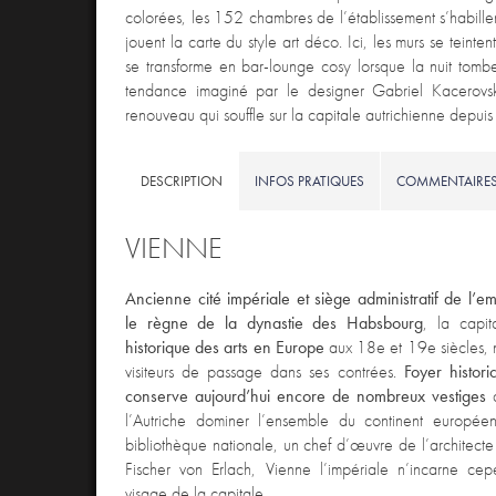
colorées, les 152 chambres de l’établissement s’habille
jouent la carte du style art déco. Ici, les murs se teinte
se transforme en bar-lounge cosy lorsque la nuit tomb
tendance imaginé par le designer Gabriel Kacerovs
renouveau qui souffle sur la capitale autrichienne depuis
DESCRIPTION
INFOS PRATIQUES
COMMENTAIRE
VIENNE
Ancienne cité impériale et siège administratif de l’e
le règne de la dynastie des Habsbourg
, la capit
historique des arts en Europe
aux 18e et 19e siècles, n’
visiteurs de passage dans ses contrées.
Foyer histori
conserve aujourd’hui encore de nombreux vestiges
d
l’Autriche dominer l’ensemble du continent europée
bibliothèque nationale, un chef d’œuvre de l’architec
Fischer von Erlach, Vienne l’impériale n’incarne ce
visage de la capitale.