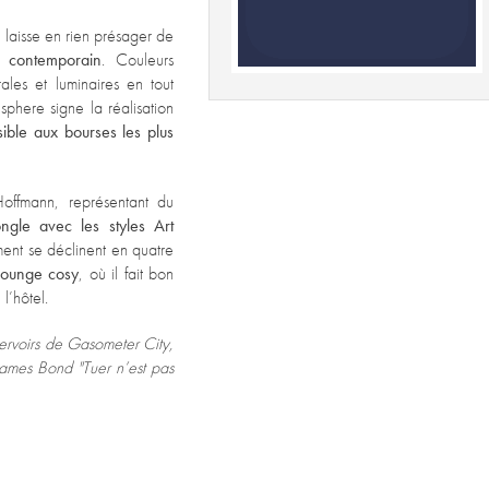
e laisse en rien présager de
n contemporain
. Couleurs
rales et luminaires en tout
sphere signe la réalisation
ible aux bourses les plus
Hoffmann, représentant du
ongle avec les
styles Art
ment se déclinent en quatre
lounge cosy
, où il fait bon
l’hôtel.
servoirs de Gasometer City,
 James Bond
"Tuer n’est pas