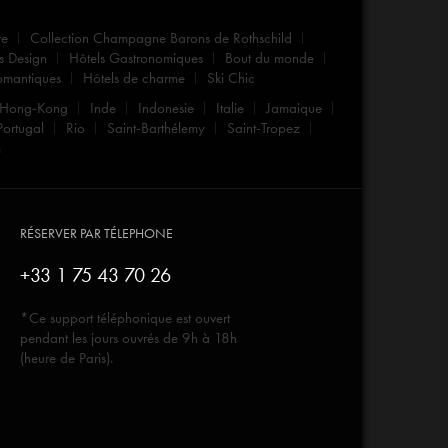
re
Collection Champagne Barons de Rothschild
s Design
Hôtels Gastronomiques
Bout du monde
omantiques
Hôtels de charme
Ski Chic
Hong-Kong
Inde
Indonesie
Italie
Jamaique
Portugal
Rio
Saint-Barthélemy
Saint-Tropez
m
RÉSERVER PAR TÉLEPHONE
+33 1 75 43 70 26
*Ce support téléphonique est ouvert
pendant les jours ouvrés de 9h à 18h
(heure de Paris).