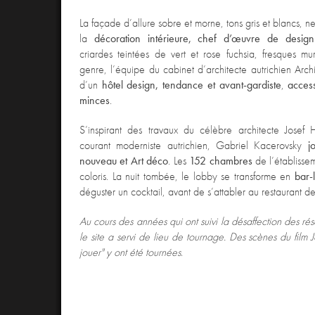
La façade d’allure sobre et morne, tons gris et blancs, n
la
décoration intérieure, chef d’œuvre de desig
criardes teintées de vert et rose fuchsia, fresques mu
genre, l’équipe du cabinet d’architecte autrichien Archi
d’un
hôtel design, tendance et avant-gardiste
,
access
minces
.
S’inspirant des travaux du célèbre architecte Josef 
courant moderniste autrichien, Gabriel Kacerovsky
j
nouveau et Art déco
. Les
152 chambres
de l’établisse
coloris. La nuit tombée, le lobby se transforme en
bar-
déguster un cocktail, avant de s’attabler au restaurant de 
Au cours des années qui ont suivi la désaffection des ré
le site a servi de lieu de tournage. Des scènes du film
jouer" y ont été tournées
.