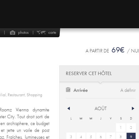
69€
A PARTIR DE
/ NU
RESERVER CET HÔTEL
Arrivée
ilial, Restaurant, Shopping
AOÛT
n Roomz Vienna dynamite
er City. Tout droit sorti de
L
M
M
J
V
S
D
hien archisphere, ce budget
1
2
et jette un voile de post
z. Fraîches, lumineuses et
3
4
5
6
7
8
9