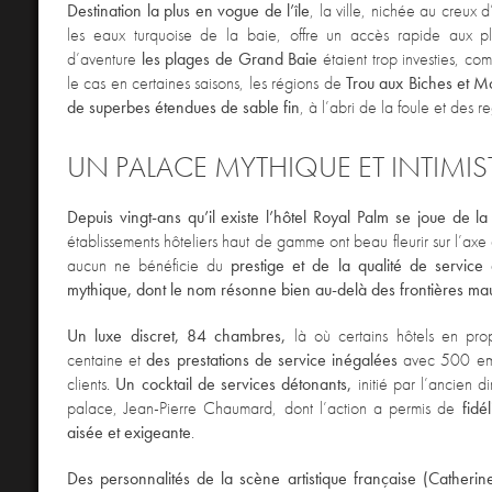
Destination la plus en vogue de l’île
, la ville, nichée au creux
les eaux turquoise de la baie, offre un accès rapide aux pl
d’aventure
les plages de Grand Baie
étaient trop investies, co
le cas en certaines saisons, les régions de
Trou aux Biches et Mo
de superbes étendues de sable fin
, à l’abri de la foule et des re
UN PALACE MYTHIQUE ET INTIMIS
Depuis vingt-ans qu’il existe l’hôtel Royal Palm se joue de l
établissements hôteliers haut de gamme ont beau fleurir sur l’axe
aucun ne bénéficie du
prestige et de la qualité de service
mythique, dont le nom résonne bien au-delà des frontières ma
Un luxe discret, 84 chambres,
là où certains hôtels en pro
centaine et
des prestations de service inégalées
avec 500 em
clients.
Un cocktail de services détonants,
initié par l’ancien d
palace, Jean-Pierre Chaumard, dont l’action a permis de
fidé
aisée et exigeante
.
Des personnalités de la scène artistique française (Catheri