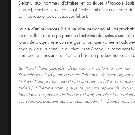
Delon), aux hommes d’affaires et politiques (François Louis
Chirac)
, nombreux sont ceux qui "reviennent chez nous dare-dar
son nouveau directeur, Jacques Silvant.
La clé d’un tel succès
?
Un service personnalisé irréprochab
peine visible,
une large gamme d’activités
(des soins dispensés
loisirs de plage),
une cuisine gastronomique variée et adapt
chacun
. Sous la conduite du chef Feroz Abdool, le
restaurant N
une cuisine innovante
et légère à base de
produits naturels et 
Le Royal Palm possède désormais un parfum à son nom 
Rafraîchissante". La jeune créatrice Stéphanie de Saint-Aignan, ex
le Royal Palm par un coup de foudre pour cet hôtel d’exceptio
Indien […] Il était évident que je ne pouvais repartir de là-bas 
formidable proposition de Jacques Silvant, en faisant un parfum 
ces souvenirs odorants dans un écrin de verre." – Source mauric