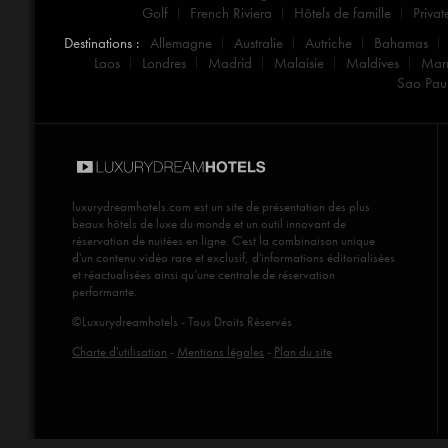
Golf
French Riviera
Hôtels de famille
Privat
Destinations :
Allemagne
Australie
Autriche
Bahamas
Laos
Londres
Madrid
Malaisie
Maldives
Mar
Sao Pau
luxurydreamhotels.com
est un site de présentation des plus
beaux hôtels de luxe du monde et un outil innovant de
réservation de nuitées en ligne. C'est la combinaison unique
d'un contenu vidéo rare et exclusif, d'informations éditorialisées
et réactualisées ainsi qu’une centrale de réservation
performante.
©Luxurydreamhotels - Tous Droits Réservés
Charte d'utilisation
-
Mentions légales
-
Plan du site