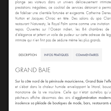
plonge ses visiteurs dans un univers délicieusement intimiste
prestations inégalées, ce cocktail de services détonant a permis
de fidéliser une clientèle fortunée et exigeante. Catherine Deneu
Vuitton et Jacques Chirac en tête. Des salons du spa Clar
restaurant Natureaty, le Royal Palm sonne comme une invitation 
repos. Ouvertes sur l’Océan indien, les 84 chambres de l’
d’élégance et jettent un voile de pudeur sur cette adresse de lég
intimiste qui n’en finit pas de séduire même les plus grands.
DESCRIPTION
INFOS PRATIQUES
COMMENTAIRES
GRAND BAIE
Sur la côte nord de la péninsule mauricienne, Grand Baie l’eff
et s’ébat dans la chaleur humide enveloppant le littoral, bouscu
monotonie de la vie insulaire. Celle qui n’était autrefois qu’u
pêcheurs affiche désormais des airs d’
agglomération modern
insolence sa pléiade de boutiques de mode, bars, restaurants et